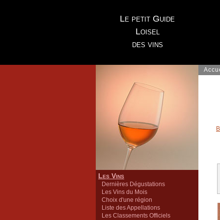
Le petit Guide
Loisel
des vins
Accu
B
Les Vins
Dernières Dégustations
Les Vins du Mois
Choix d'une région
Liste des Appellations
Les Classements Officiels