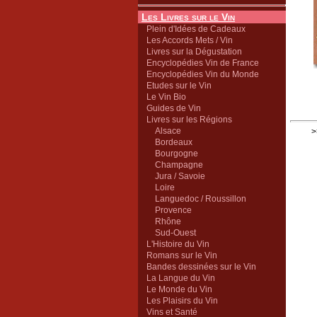
Les Livres sur le Vin
Plein d'Idées de Cadeaux
Les Accords Mets / Vin
Livres sur la Dégustation
Encyclopédies Vin de France
Encyclopédies Vin du Monde
Etudes sur le Vin
Le Vin Bio
Guides de Vin
Livres sur les Régions
Alsace
>
Bordeaux
Bourgogne
Champagne
Jura / Savoie
Loire
Languedoc / Roussillon
Provence
Rhône
Sud-Ouest
L'Histoire du Vin
Romans sur le Vin
Bandes dessinées sur le Vin
La Langue du Vin
Le Monde du Vin
Les Plaisirs du Vin
Vins et Santé