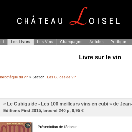
eil
Les Livres
Les Vins
Champagne
Articles
Pratique
Livre sur le vin
ibliothèque du vin
> Section :
Les Guides de Vin
« Le Cubiguide - Les 100 meilleurs vins en cubi » de Jean
Editions First 2015, broché 240 p, 9,95 €
Présentation de l'éditeur :