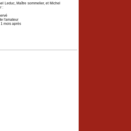
hel Leduc, Maître sommelier, et Michel
r :
servé
de l'amateur
+ 1 mois après