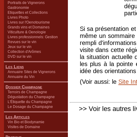
Portraits de Vignerons
dég
Gastronomie
parti
Etiquettes et Collections
Livres Photo
Livres sur l'Oenotourisme
Grands vins et Domaines
Si sa présentation e
Viticulture & Oenologie
même un sommaire aur
Livres professionnels: Gestion
rempli d'information
Revues sur le vin
Jeux sur le vin
visite dans cette ré
Collection d'Arômes
la situation actuell
DVD sur le vin
les plus à la pointe
Les Liens
idée des orientations
Annuaire Sites de Vignerons
Annuaire du Vin
(Voir aussi: le
Site In
Dossier Champagne
Terroirs de Champagne
Dégustation du Champagne
L'Étiquette du Champagne
Le Dosage du Champagne
>> Voir les autres l
Les Articles
Vin Bio et Biodynamie
Visites de Domaine