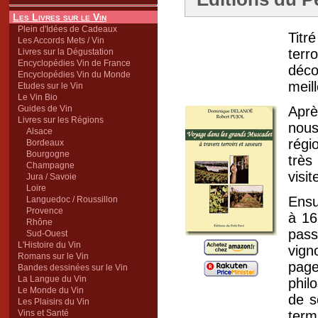
Les Livres sur le Vin
Plein d'Idées de Cadeaux
Titr
Les Accords Mets / Vin
terr
Livres sur la Dégustation
Encyclopédies Vin de France
déco
Encyclopédies Vin du Monde
meil
Etudes sur le Vin
Le Vin Bio
Guides de Vin
Aprè
Livres sur les Régions
nous
Alsace
régi
Bordeaux
Bourgogne
très
Champagne
visit
Jura / Savoie
Loire
Ensu
Languedoc / Roussillon
Provence
à 16
Rhône
pass
Sud-Ouest
L'Histoire du Vin
vign
Romans sur le Vin
pag
Bandes dessinées sur le Vin
La Langue du Vin
phil
Le Monde du Vin
de s
Les Plaisirs du Vin
Vins et Santé
ter