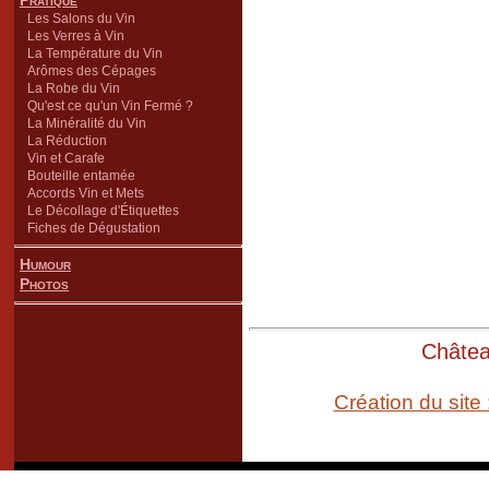
Pratique
Les Salons du Vin
Les Verres à Vin
La Température du Vin
Arômes des Cépages
La Robe du Vin
Qu'est ce qu'un Vin Fermé ?
La Minéralité du Vin
La Réduction
Vin et Carafe
Bouteille entamée
Accords Vin et Mets
Le Décollage d'Étiquettes
Fiches de Dégustation
Humour
Photos
Château
Création du site