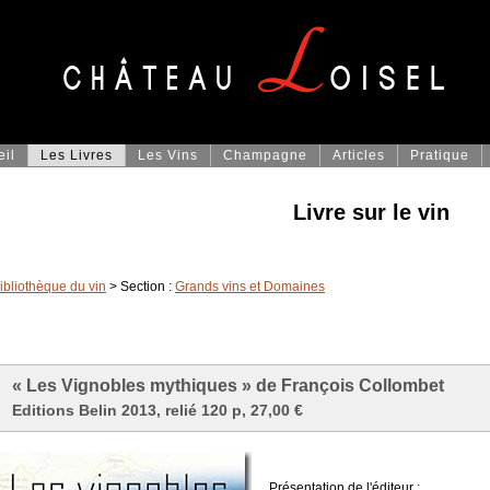
eil
Les Livres
Les Vins
Champagne
Articles
Pratique
Livre sur le vin
ibliothèque du vin
> Section :
Grands vins et Domaines
« Les Vignobles mythiques » de François Collombet
Editions Belin 2013, relié 120 p, 27,00 €
Présentation de l'éditeur :