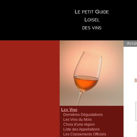
Le petit Guide
Loisel
des vins
Accu
B
Les Vins
Dernières Dégustations
Les Vins du Mois
Choix d'une région
Liste des Appellations
Les Classements Officiels