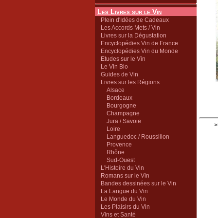
Les Livres sur le Vin
Plein d'Idées de Cadeaux
Les Accords Mets / Vin
Livres sur la Dégustation
Encyclopédies Vin de France
Encyclopédies Vin du Monde
Etudes sur le Vin
Le Vin Bio
Guides de Vin
Livres sur les Régions
Alsace
Bordeaux
Bourgogne
Champagne
Jura / Savoie
>
Loire
Languedoc / Roussillon
Provence
Rhône
Sud-Ouest
L'Histoire du Vin
Romans sur le Vin
Bandes dessinées sur le Vin
La Langue du Vin
Le Monde du Vin
Les Plaisirs du Vin
Vins et Santé