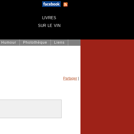
livres
sur le vin
Humour
Photothèque
Liens
Partager
|