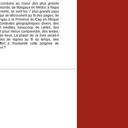
 conduira au coeur des plus grands
u monde, de Margaux en Médoc à Napa
tinents, ce sont les 7 plus grands pays
 qui se découvrent au fil des pages, de
ngau à la Province du Cap en Afrique
contextes géographiques divers, des
t inédites, beaucoup de cartes, des
t pour mieux comprendre, des textes,
s lieux. Le plaisir de ce livre serait-il
ées de vignes au fil du temps, des
ert à l'humanité cette poignée de
es ?