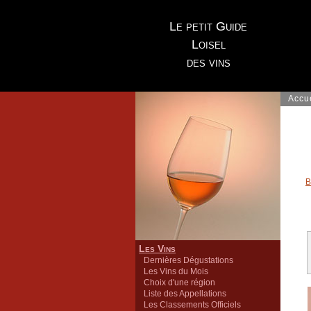
Le petit Guide
Loisel
des vins
Accu
B
Les Vins
Dernières Dégustations
Les Vins du Mois
Choix d'une région
Liste des Appellations
Les Classements Officiels