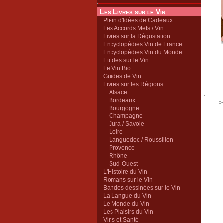
Les Livres sur le Vin
Plein d'Idées de Cadeaux
Les Accords Mets / Vin
Livres sur la Dégustation
Encyclopédies Vin de France
Encyclopédies Vin du Monde
Etudes sur le Vin
Le Vin Bio
Guides de Vin
Livres sur les Régions
Alsace
Bordeaux
>
Bourgogne
Champagne
Jura / Savoie
Loire
Languedoc / Roussillon
Provence
Rhône
Sud-Ouest
L'Histoire du Vin
Romans sur le Vin
Bandes dessinées sur le Vin
La Langue du Vin
Le Monde du Vin
Les Plaisirs du Vin
Vins et Santé