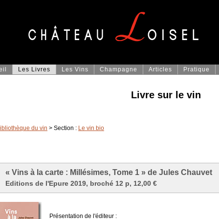
eil
Les Livres
Les Vins
Champagne
Articles
Pratique
Livre sur le vin
ibliothèque du vin
> Section :
Le vin bio
« Vins à la carte : Millésimes, Tome 1 » de Jules Chauvet
Editions de l'Epure 2019, broché 12 p, 12,00 €
Présentation de l'éditeur :