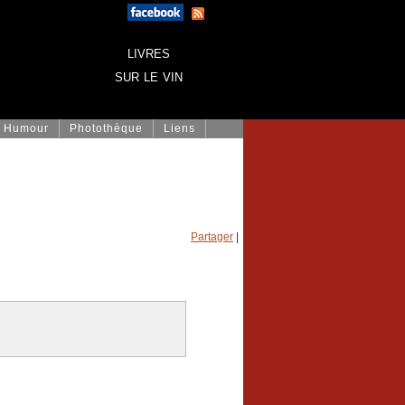
livres
sur le vin
Humour
Photothèque
Liens
Partager
|