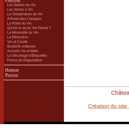
Pratique
Les Salons du Vin
Les Verres à Vin
La Température du Vin
Arômes des Cépages
La Robe du Vin
Qu'est ce qu'un Vin Fermé ?
La Minéralité du Vin
La Réduction
Vin et Carafe
Bouteille entamée
Accords Vin et Mets
Le Décollage d'Étiquettes
Fiches de Dégustation
Humour
Photos
Château
Création du site