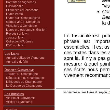
av
Portraits de Vignerons
"vis
Gastronomie
Etiquettes et Collections
Con
Livres Photo
Be
Livres sur l'Oenotourisme
Grands vins et Domaines
la 
Viticulture & Oenologie
Livres professionnels: Gestion
Revues sur le vin
Le fascicule est pet
Jeux sur le vin
phrase est import
Collection d'Arômes
DVD sur le vin
essentielles. Il est 
ces textes dans les 
Les Liens
sont là. Il n'y a pas
Annuaire Sites de Vignerons
Annuaire du Vin
mesurer à quel point
ses écrits nous perm
Dossier Champagne
Terroirs de Champagne
vivement recomman
Dégustation du Champagne
L'Étiquette du Champagne
Le Dosage du Champagne
>> Voir les autres livres du rayon
L
Les Articles
Vin Bio et Biodynamie
Visites de Domaine