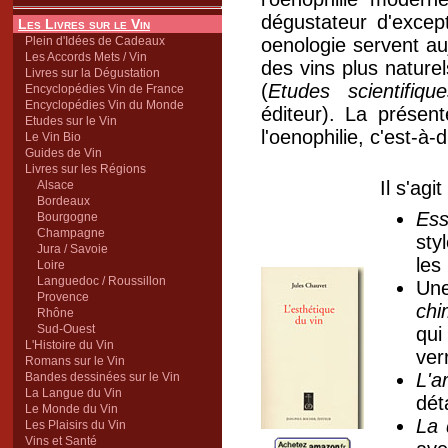
dégustateur d'excep
Les Livres sur le Vin
Plein d'Idées de Cadeaux
oenologie servent au
Les Accords Mets / Vin
des vins plus naturel
Livres sur la Dégustation
(
Etudes scientifiq
Encyclopédies Vin de France
Encyclopédies Vin du Monde
éditeur). La présen
Etudes sur le Vin
l'oenophilie, c'est-à-d
Le Vin Bio
Guides de Vin
Livres sur les Régions
Il s'agi
Alsace
Bordeaux
Ess
Bourgogne
Champagne
sty
Jura / Savoie
les
Loire
Languedoc / Roussillon
Un
Provence
chi
Rhône
Sud-Ouest
qui
L'Histoire du Vin
ver
Romans sur le Vin
L'a
Bandes dessinées sur le Vin
La Langue du Vin
dét
Le Monde du Vin
La 
Les Plaisirs du Vin
Vins et Santé