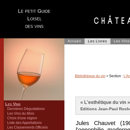
Le petit Guide
Loisel
des vins
Accueil
Les Livres
Les Vins
Bibliothèque du vin
> Section :
L'Ar
« L'esthétique du vin 
Les Vins
Editions Jean-Paul Roche
Dernières Dégustations
Les Vins du Mois
Choix d'une région
Jules Chauvet (19
Liste des Appellations
Les Classements Officiels
l'oenophilie modern