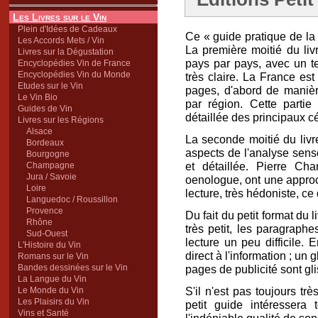
Les Livres sur le Vin
Plein d'Idées de Cadeaux
Ce « guide pratique de la
Les Accords Mets / Vin
La première moitié du liv
Livres sur la Dégustation
pays par pays, avec un 
Encyclopédies Vin de France
Encyclopédies Vin du Monde
très claire. La France e
Etudes sur le Vin
pages, d'abord de manièr
Le Vin Bio
par région. Cette parti
Guides de Vin
détaillée des principaux c
Livres sur les Régions
Alsace
La seconde moitié du livr
Bordeaux
aspects de l'analyse senso
Bourgogne
et détaillée. Pierre Ch
Champagne
Jura / Savoie
oenologue, ont une approch
Loire
lecture, très hédoniste, ce
Languedoc / Roussillon
Provence
Du fait du petit format du l
Rhône
très petit, les paragraph
Sud-Ouest
lecture un peu difficile. 
L'Histoire du Vin
direct à l'information ; un 
Romans sur le Vin
Bandes dessinées sur le Vin
pages de publicité sont glis
La Langue du Vin
S'il n'est pas toujours trè
Le Monde du Vin
Les Plaisirs du Vin
petit guide intéressera
Vins et Santé