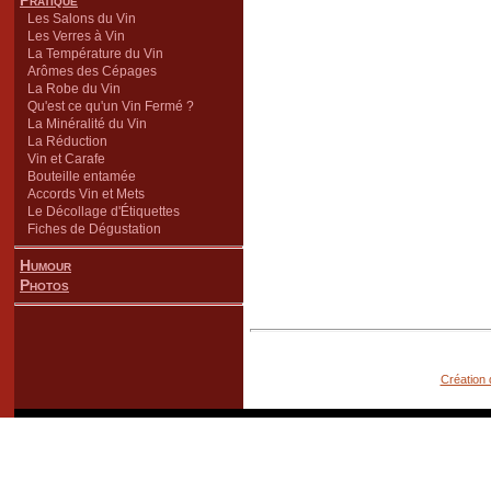
Pratique
Les Salons du Vin
Les Verres à Vin
La Température du Vin
Arômes des Cépages
La Robe du Vin
Qu'est ce qu'un Vin Fermé ?
La Minéralité du Vin
La Réduction
Vin et Carafe
Bouteille entamée
Accords Vin et Mets
Le Décollage d'Étiquettes
Fiches de Dégustation
Humour
Photos
Création 