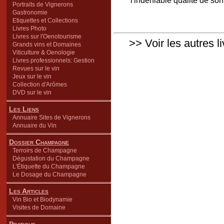
l'indéniable qualité de so
Portraits de Vignerons
Gastronomie
Etiquettes et Collections
Livres Photo
Livres sur l'Oenotourisme
>> Voir les autres l
Grands vins et Domaines
Viticulture & Oenologie
Livres professionnels: Gestion
Revues sur le vin
Jeux sur le vin
Collection d'Arômes
DVD sur le vin
Les Liens
Annuaire Sites de Vignerons
Annuaire du Vin
Dossier Champagne
Terroirs de Champagne
Dégustation du Champagne
L'Étiquette du Champagne
Le Dosage du Champagne
Les Articles
Vin Bio et Biodynamie
Visites de Domaine