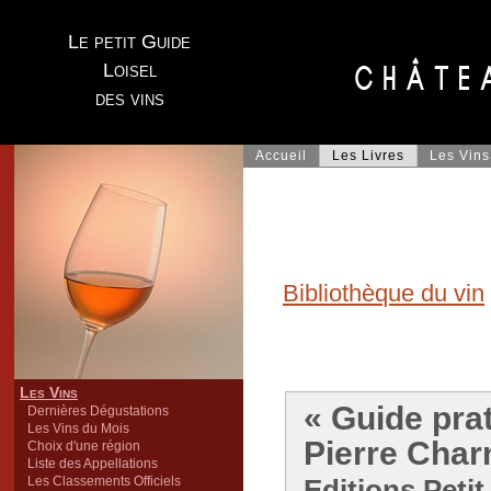
Le petit Guide
Loisel
des vins
Accueil
Les Livres
Les Vins
Bibliothèque du vin
Les Vins
« Guide pra
Dernières Dégustations
Les Vins du Mois
Pierre Char
Choix d'une région
Liste des Appellations
Les Classements Officiels
Editions Petit