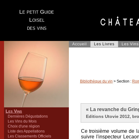
Le petit Guide
Loisel
des vins
Accueil
Les Livres
Les Vins
Bibliothèque du vin
> Section :
Rom
« La revanche du Grin
Les Vins
Editions Utovie 2012, br
Dernières Dégustations
Les Vins du Mois
Choix d'une région
Ce troisième volume de la
Liste des Appellations
Les Classements Officiels
suivre l'inspecteur Lecaon