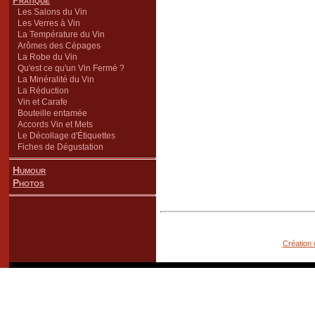
Pratique
Les Salons du Vin
Les Verres à Vin
La Température du Vin
Arômes des Cépages
La Robe du Vin
Qu'est ce qu'un Vin Fermé ?
La Minéralité du Vin
La Réduction
Vin et Carafe
Bouteille entamée
Accords Vin et Mets
Le Décollage d'Étiquettes
Fiches de Dégustation
Humour
Photos
Création 