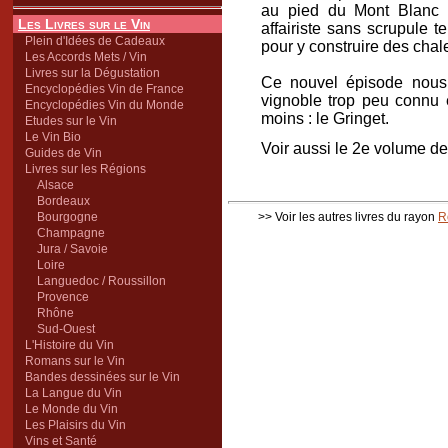
au pied du Mont Blanc q
Les Livres sur le Vin
affairiste sans scrupule 
Plein d'Idées de Cadeaux
pour y construire des chale
Les Accords Mets / Vin
Livres sur la Dégustation
Ce nouvel épisode nous
Encyclopédies Vin de France
vignoble trop peu connu 
Encyclopédies Vin du Monde
moins : le Gringet.
Etudes sur le Vin
Le Vin Bio
Voir aussi le 2e volume de 
Guides de Vin
Livres sur les Régions
Alsace
Bordeaux
Bourgogne
>> Voir les autres livres du rayon
R
Champagne
Jura / Savoie
Loire
Languedoc / Roussillon
Provence
Rhône
Sud-Ouest
L'Histoire du Vin
Romans sur le Vin
Bandes dessinées sur le Vin
La Langue du Vin
Le Monde du Vin
Les Plaisirs du Vin
Vins et Santé