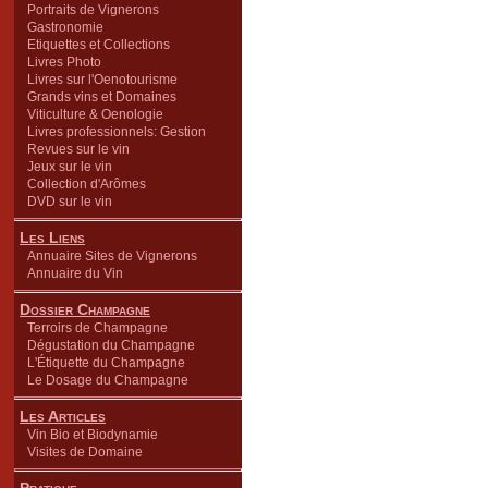
Portraits de Vignerons
Gastronomie
Etiquettes et Collections
Livres Photo
Livres sur l'Oenotourisme
Grands vins et Domaines
Viticulture & Oenologie
Livres professionnels: Gestion
Revues sur le vin
Jeux sur le vin
Collection d'Arômes
DVD sur le vin
Les Liens
Annuaire Sites de Vignerons
Annuaire du Vin
Dossier Champagne
Terroirs de Champagne
Dégustation du Champagne
L'Étiquette du Champagne
Le Dosage du Champagne
Les Articles
Vin Bio et Biodynamie
Visites de Domaine