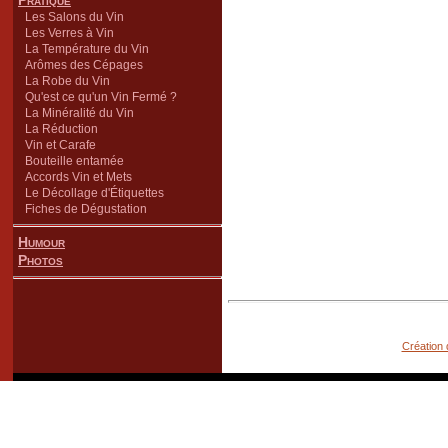
Pratique
Les Salons du Vin
Les Verres à Vin
La Température du Vin
Arômes des Cépages
La Robe du Vin
Qu'est ce qu'un Vin Fermé ?
La Minéralité du Vin
La Réduction
Vin et Carafe
Bouteille entamée
Accords Vin et Mets
Le Décollage d'Étiquettes
Fiches de Dégustation
Humour
Photos
Création 