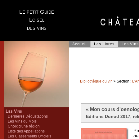
Le petit Guide
Loisel
des vins
Accueil
Les Livres
Les Vins
Bibliothèque du vin
> Section :
L'Ar
« Mon cours d'oenolog
Les Vins
Editions Dunod 2017, reli
Dernières Dégustations
Les Vins du Mois
Choix d'une région
Pr
Liste des Appellations
au
Les Classements Officiels