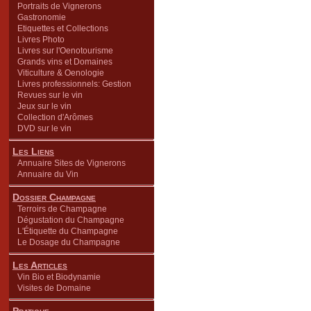
Portraits de Vignerons
Gastronomie
Etiquettes et Collections
Livres Photo
Livres sur l'Oenotourisme
Grands vins et Domaines
Viticulture & Oenologie
Livres professionnels: Gestion
Revues sur le vin
Jeux sur le vin
Collection d'Arômes
DVD sur le vin
Les Liens
Annuaire Sites de Vignerons
Annuaire du Vin
Dossier Champagne
Terroirs de Champagne
Dégustation du Champagne
L'Étiquette du Champagne
Le Dosage du Champagne
Les Articles
Vin Bio et Biodynamie
Visites de Domaine