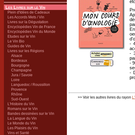
ét
Les Livres sur le Vin
Pr
Plein d'Idées de Cadeaux
Ap
Les Accords Mets / Vin
dé
Livres sur la Dégustation
par
Encyclopédies Vin de France
En
Encyclopédies Vin du Monde
oe
Etudes sur le Vin
d'
Le Vin Bio
- 
Guides de Vin
ac
Livres sur les Régions
- 
Alsace
pa
Bordeaux
- 
Bourgogne
se
Champagne
- 
Jura / Savoie
pr
Loire
Languedoc / Roussillon
Provence
Rhône
>> Voir les autres livres du rayon
L
Sud-Ouest
L'Histoire du Vin
Romans sur le Vin
Bandes dessinées sur le Vin
La Langue du Vin
Le Monde du Vin
Les Plaisirs du Vin
Vins et Santé