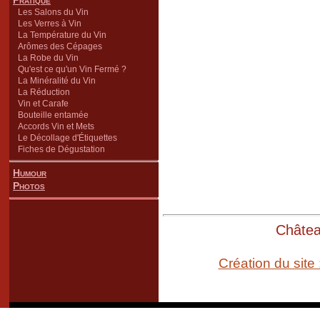
Pratique
Les Salons du Vin
Les Verres à Vin
La Température du Vin
Arômes des Cépages
La Robe du Vin
Qu'est ce qu'un Vin Fermé ?
La Minéralité du Vin
La Réduction
Vin et Carafe
Bouteille entamée
Accords Vin et Mets
Le Décollage d'Étiquettes
Fiches de Dégustation
Humour
Photos
Château
Création du site