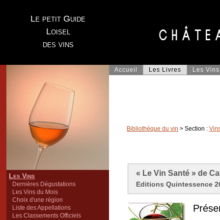
Le petit Guide
Loisel
des vins
Accueil
Les Livres
Les Vins
Bibliothèque du vin
> Section :
Vins
« Le Vin Santé » de C
Les Vins
Editions Quintessence 20
Dernières Dégustations
Les Vins du Mois
Choix d'une région
Présen
Liste des Appellations
Les Classements Officiels