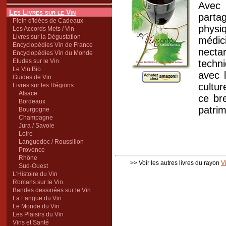
Avec 
Les Livres sur le Vin
parta
Plein d'Idées de Cadeaux
physi
Les Accords Mets / Vin
Livres sur la Dégustation
médic
Encyclopédies Vin de France
necta
Encyclopédies Vin du Monde
Etudes sur le Vin
techn
Le Vin Bio
avec 
Guides de Vin
cultur
Livres sur les Régions
Alsace
ce br
Bordeaux
patrim
Bourgogne
Champagne
Jura / Savoie
Loire
Languedoc / Roussillon
Provence
Rhône
>> Voir les autres livres du rayon
V
Sud-Ouest
L'Histoire du Vin
Romans sur le Vin
Bandes dessinées sur le Vin
La Langue du Vin
Le Monde du Vin
Les Plaisirs du Vin
Vins et Santé