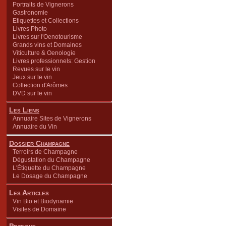
Portraits de Vignerons
Gastronomie
Etiquettes et Collections
Livres Photo
Livres sur l'Oenotourisme
Grands vins et Domaines
Viticulture & Oenologie
Livres professionnels: Gestion
Revues sur le vin
Jeux sur le vin
Collection d'Arômes
DVD sur le vin
Les Liens
Annuaire Sites de Vignerons
Annuaire du Vin
Dossier Champagne
Terroirs de Champagne
Dégustation du Champagne
L'Étiquette du Champagne
Le Dosage du Champagne
Les Articles
Vin Bio et Biodynamie
Visites de Domaine