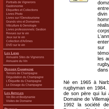
domai
Portraits de Vignerons
Gastronomie
entr
Etiquettes et Collections
divin
Livres Photo
Livres sur l'Oenotourisme
homm
Grands vins et Domaines
réali
Viticulture & Oenologie
Livres professionnels: Gestion
corps
Revues sur le vin
L'an
Jeux sur le vin
enten
Collection d'Arômes
DVD sur le vin
sur 
témo
Les Liens
Annuaire Sites de Vignerons
les 
Annuaire du Vin
rugb
Dossier Champagne
dans
Terroirs de Champagne
Dégustation du Champagne
L'Étiquette du Champagne
Né en 1965 à Narbo
Le Dosage du Champagne
rugbyman en 1984. C
de son père qui lui 
Les Articles
Vin Bio et Biodynamie
Domaine de Villemaj
Visites de Domaine
1992 la société de