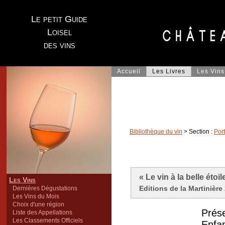
Le petit Guide
Loisel
des vins
Accueil
Les Livres
Les Vins
Bibliothèque du vin
> Section :
Port
« Le vin à la belle éto
Les Vins
Editions de la Martinière
Dernières Dégustations
Les Vins du Mois
Choix d'une région
Prése
Liste des Appellations
Les Classements Officiels
Enfa