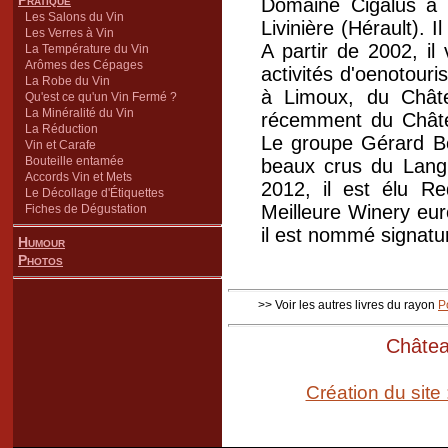
Pratique
Domaine Cigalus à B
Les Salons du Vin
Livinière (Hérault). 
Les Verres à Vin
A partir de 2002, il
La Température du Vin
Arômes des Cépages
activités d'oenotouri
La Robe du Vin
à Limoux, du Châte
Qu'est ce qu'un Vin Fermé ?
La Minéralité du Vin
récemment du Châte
La Réduction
Le groupe Gérard Be
Vin et Carafe
Bouteille entamée
beaux crus du Lang
Accords Vin et Mets
2012, il est élu 
Le Décollage d'Étiquettes
Meilleure Winery eu
Fiches de Dégustation
il est nommé signatu
Humour
Photos
>> Voir les autres livres du rayon
P
Château
Création du site