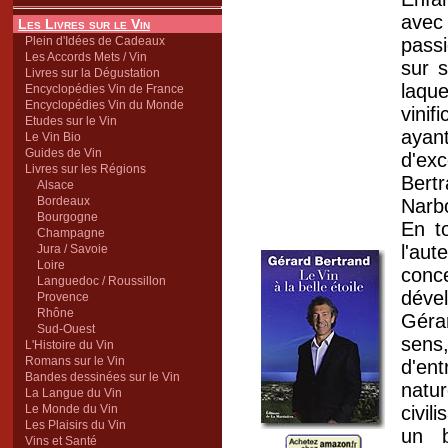
avec 
Les Livres sur le Vin
Plein d'Idées de Cadeaux
pass
Les Accords Mets / Vin
sur 
Livres sur la Dégustation
laque
Encyclopédies Vin de France
Encyclopédies Vin du Monde
vinif
Etudes sur le Vin
ayan
Le Vin Bio
Guides de Vin
d'ex
Livres sur les Régions
Bert
Alsace
Bordeaux
Narbo
Bourgogne
En to
Champagne
l'au
Jura / Savoie
Loire
conc
Languedoc / Roussillon
déve
Provence
Rhône
Géra
Sud-Ouest
sens
L'Histoire du Vin
Romans sur le Vin
d'en
Bandes dessinées sur le Vin
natur
La Langue du Vin
Le Monde du Vin
civil
Les Plaisirs du Vin
un b
Vins et Santé