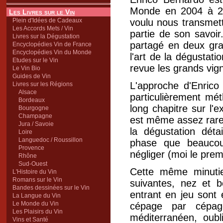
Monde en 2004 à 27 
Les Livres sur le Vin
Plein d'Idées de Cadeaux
voulu nous transmett
Les Accords Mets / Vin
partie de son savoir.
Livres sur la Dégustation
partagé en deux gra
Encyclopédies Vin de France
Encyclopédies Vin du Monde
l'art de la dégustat
Etudes sur le Vin
revue les grands vi
Le Vin Bio
Guides de Vin
L'approche d'Enrico
Livres sur les Régions
Alsace
particulièrement mé
Bordeaux
long chapitre sur l'e
Bourgogne
Champagne
est même assez rare
Jura / Savoie
la dégustation déta
Loire
Languedoc / Roussillon
phase que beaucou
Provence
négliger (moi le pre
Rhône
Sud-Ouest
Cette même minuti
L'Histoire du Vin
Romans sur le Vin
suivantes, nez et 
Bandes dessinées sur le Vin
entrant en jeu sont
La Langue du Vin
Le Monde du Vin
cépage par cépag
Les Plaisirs du Vin
méditerranéen, oub
Vins et Santé