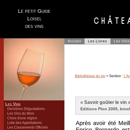
Le petit Guide
Loisel
des vins
Accueil
Les Livres
Les Vins
Bibliothèque du vin
> Section :
L'Ar
« Savoir goûter le vin
Les Vins
Editions Plon 2005, broc
Dernières Dégustations
Les Vins du Mois
Choix d'une région
Après avoir été Meil
Liste des Appellations
Les Classements Officiels
Enrico Bernardo es