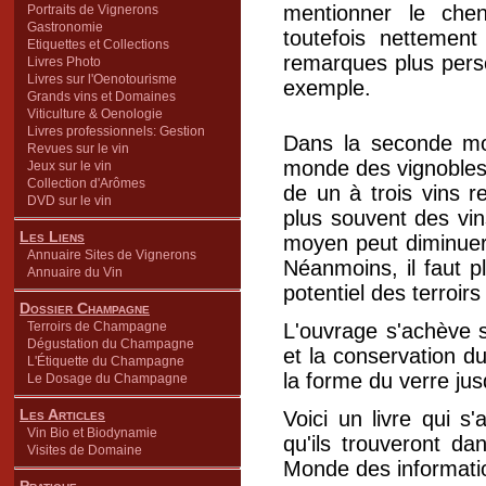
mentionner le che
Portraits de Vignerons
Gastronomie
toutefois nettement 
Etiquettes et Collections
remarques plus perso
Livres Photo
Livres sur l'Oenotourisme
exemple.
Grands vins et Domaines
Viticulture & Oenologie
Livres professionnels: Gestion
Dans la seconde moi
Revues sur le vin
monde des vignobles
Jeux sur le vin
Collection d'Arômes
de un à trois vins re
DVD sur le vin
plus souvent des vin
Les Liens
moyen peut diminuer 
Annuaire Sites de Vignerons
Néanmoins, il faut pl
Annuaire du Vin
potentiel des terroirs
Dossier Champagne
Terroirs de Champagne
L'ouvrage s'achève s
Dégustation du Champagne
et la conservation d
L'Étiquette du Champagne
la forme du verre jus
Le Dosage du Champagne
Les Articles
Voici un livre qui s
Vin Bio et Biodynamie
qu'ils trouveront d
Visites de Domaine
Monde des informatio