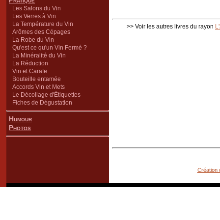
Pratique
Les Salons du Vin
Les Verres à Vin
La Température du Vin
>> Voir les autres livres du rayon
L
Arômes des Cépages
La Robe du Vin
Qu'est ce qu'un Vin Fermé ?
La Minéralité du Vin
La Réduction
Vin et Carafe
Bouteille entamée
Accords Vin et Mets
Le Décollage d'Étiquettes
Fiches de Dégustation
Humour
Photos
Création 