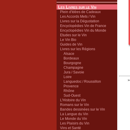
Les Livres sur le Vin
Plein d'Idées de Cadeaux
Les Accords Mets / Vin
Livres sur la Dégustation
Encyclopédies Vin de France
Encyclopédies Vin du Monde
Etudes sur le Vin
Le Vin Bio
Guides de Vin
Livres sur les Régions
Alsace
Bordeaux
Bourgogne
Champagne
Jura / Savoie
Loire
>
Languedoc / Roussillon
Provence
Rhône
Sud-Ouest
L'Histoire du Vin
Romans sur le Vin
Bandes dessinées sur le Vin
La Langue du Vin
Le Monde du Vin
Les Plaisirs du Vin
Vins et Santé