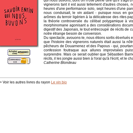
qui nous buvons
, dont on n'ose peine dire qu'il s'agit d
vignerons tant il est aussi tellement d'autres choses, 
heures d'une performance solo, sept heures d'une pa
nous conduisait, le vin aidant - puisque nous en goûti
arômes du terroir ligérien à la délicatesse des rites p
la théorie controversée du célibat polygamique à vi
morphinomane agonisant a des considérations docum
digestif des Japonais, le tout entrecoupé de récits de c
notre étrange besoin de conversion.
Du spectacle, avouons-le, nous étions sortis éberlués e
que l'histoire des vignerons naturels était aussi la nô
pêcheurs de Douarnenez et des Papous - qui, pourtan
confession foutraque aux allures improvisées puis
surprendre. Mais ce serait oublier que Sébastien Barri
récits, il les jongle aussi bien à l'oral qu'à l'écrit, et le c
Catherine Blondeau
> Voir les autres livres du rayon
Le vin bio