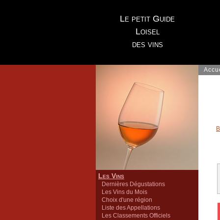
Le petit Guide
Loisel
des vins
Accu
B
Les Vins
Dernières Dégustations
Les Vins du Mois
Choix d'une région
Liste des Appellations
Les Classements Officiels