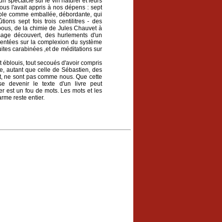
'un spectacle sur le vin naturel et leurs
nous l'avait appris à nos dépens : sept
role comme emballée, débordante, qui
ons sept fois trois centilitres - des
apous, de la chimie de Jules Chauvet à
sage découvert, des hurlements d'un
entées sur la complexion du système
uites carabinées ,et de méditations sur
t éblouis, tout secoués d'avoir compris
tre, autant que celle de Sébastien, des
t, ne sont pas comme nous. Que cette
se devenir le texte d'un livre peut
er est un fou de mots. Les mots et les
harme reste entier.