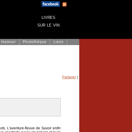
livres
sur le vin
Humour
Photothèque
Liens
Partager
|
mots. L'aventure-fleuve de
Savoir enfin