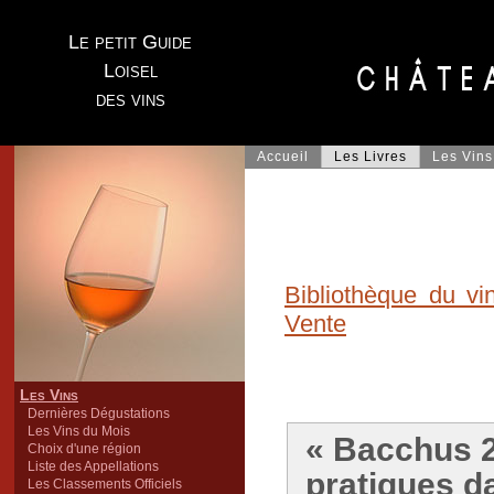
Le petit Guide
Loisel
des vins
Accueil
Les Livres
Les Vins
Bibliothèque du vi
Vente
Les Vins
Dernières Dégustations
Les Vins du Mois
« Bacchus 2
Choix d'une région
Liste des Appellations
pratiques dan
Les Classements Officiels