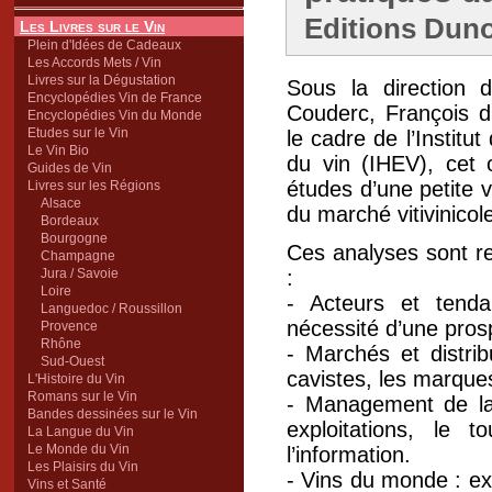
Editions Duno
Les Livres sur le Vin
Plein d'Idées de Cadeaux
Les Accords Mets / Vin
Livres sur la Dégustation
Sous la direction d
Encyclopédies Vin de France
Couderc, François d
Encyclopédies Vin du Monde
Etudes sur le Vin
le cadre de l’Institu
Le Vin Bio
du vin (IHEV), cet 
Guides de Vin
études d’une petite v
Livres sur les Régions
Alsace
du marché vitivinicol
Bordeaux
Bourgogne
Ces analyses sont r
Champagne
Jura / Savoie
:
Loire
- Acteurs et tenda
Languedoc / Roussillon
nécessité d’une prosp
Provence
Rhône
- Marchés et distrib
Sud-Ouest
cavistes, les marques
L'Histoire du Vin
Romans sur le Vin
- Management de la f
Bandes dessinées sur le Vin
exploitations, le 
La Langue du Vin
Le Monde du Vin
l’information.
Les Plaisirs du Vin
- Vins du monde : e
Vins et Santé