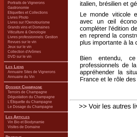
italien, brésilien et g
Portraits de Vignerons
Gastronomie
Etiquettes et Collections
Le monde viticole e
Livres Photo
avec un œil écono
Livres sur l'Oenotourisme
Grands vins et Domaines
compléter l’édition d
Viticulture & Oenologie
en reprend la constr
Livres professionnels: Gestion
plus importante à la
Revues sur le vin
Jeux sur le vin
Collection d'Arômes
DVD sur le vin
Bien entendu, ce 
professionnels de la
Les Liens
appréhender la situ
Annuaire Sites de Vignerons
Annuaire du Vin
France et le rôle des
Dossier Champagne
Terroirs de Champagne
Dégustation du Champagne
L'Étiquette du Champagne
>> Voir les autres l
Le Dosage du Champagne
Les Articles
Vin Bio et Biodynamie
Visites de Domaine