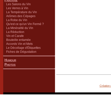
Pratique
Les Salons du Vin
Les Verres à Vin
La Température du Vin
Arômes des Cépages
La Robe du Vin
Qu'est ce qu'un Vin Fermé ?
La Minéralité du Vin
La Réduction
Vin et Carafe
Bouteille entamée
Accords Vin et Mets
Le Décollage d'Étiquettes
Fiches de Dégustation
Humour
Photos
Création 