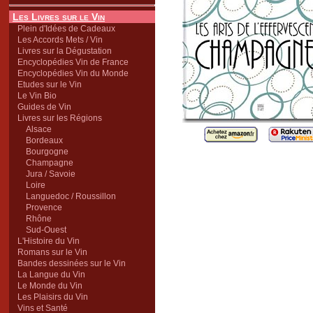
Les Livres sur le Vin
Plein d'Idées de Cadeaux
Les Accords Mets / Vin
Livres sur la Dégustation
Encyclopédies Vin de France
Encyclopédies Vin du Monde
Etudes sur le Vin
Le Vin Bio
Guides de Vin
Livres sur les Régions
Alsace
Bordeaux
Bourgogne
Champagne
Jura / Savoie
Loire
Languedoc / Roussillon
Provence
Rhône
Sud-Ouest
L'Histoire du Vin
Romans sur le Vin
Bandes dessinées sur le Vin
La Langue du Vin
Le Monde du Vin
Les Plaisirs du Vin
Vins et Santé