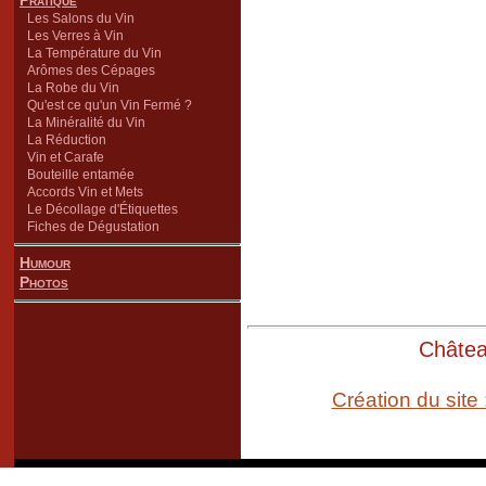
Pratique
Les Salons du Vin
Les Verres à Vin
La Température du Vin
Arômes des Cépages
La Robe du Vin
Qu'est ce qu'un Vin Fermé ?
La Minéralité du Vin
La Réduction
Vin et Carafe
Bouteille entamée
Accords Vin et Mets
Le Décollage d'Étiquettes
Fiches de Dégustation
Humour
Photos
Château
Création du site