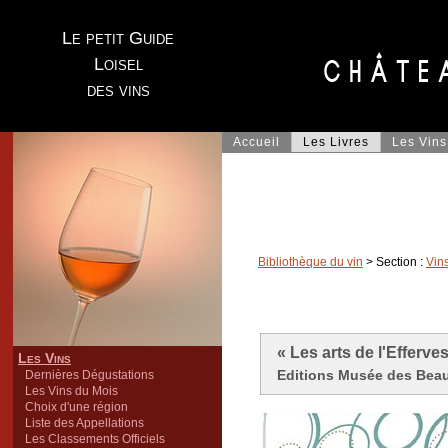
Le petit Guide
Loisel
des vins
Accueil
Les Livres
Les Vins
Bibliothèque du vin
> Section :
Vin
« Les arts de l'Efferv
Les Vins
Editions Musée des Beaux
Dernières Dégustations
Les Vins du Mois
Choix d'une région
Liste des Appellations
Les Classements Officiels