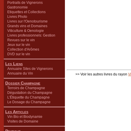
Portraits de Vignerons
Gastronomie
Etiquettes et Collections
Livres Photo
Livres sur l'Oenotourisme
Grands vins et Domaines
Viticulture & Oenologie
Livres professionnels: Gestion
Revues sur le vin
Jeux sur le vin
Collection d'Arômes
DVD sur le vin
Les Liens
Annuaire Sites de Vignerons
Annuaire du Vin
>> Voir les autres livres du rayon
V
Dossier Champagne
Terroirs de Champagne
Dégustation du Champagne
L'Étiquette du Champagne
Le Dosage du Champagne
Les Articles
Vin Bio et Biodynamie
Visites de Domaine