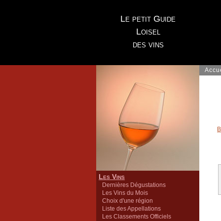
Le petit Guide
Loisel
des vins
Accu
B
Les Vins
Dernières Dégustations
Les Vins du Mois
Choix d'une région
Liste des Appellations
Les Classements Officiels