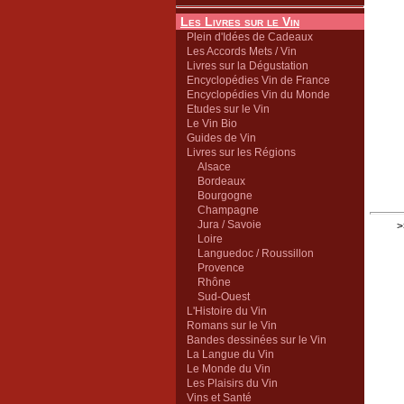
Les Livres sur le Vin
Plein d'Idées de Cadeaux
Les Accords Mets / Vin
Livres sur la Dégustation
Encyclopédies Vin de France
Encyclopédies Vin du Monde
Etudes sur le Vin
Le Vin Bio
Guides de Vin
Livres sur les Régions
Alsace
Bordeaux
Bourgogne
Champagne
Jura / Savoie
>
Loire
Languedoc / Roussillon
Provence
Rhône
Sud-Ouest
L'Histoire du Vin
Romans sur le Vin
Bandes dessinées sur le Vin
La Langue du Vin
Le Monde du Vin
Les Plaisirs du Vin
Vins et Santé