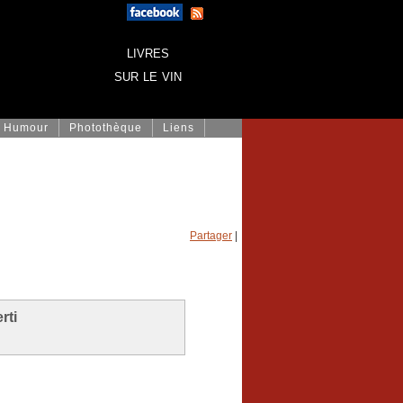
livres
sur le vin
Humour
Photothèque
Liens
Partager
|
rti