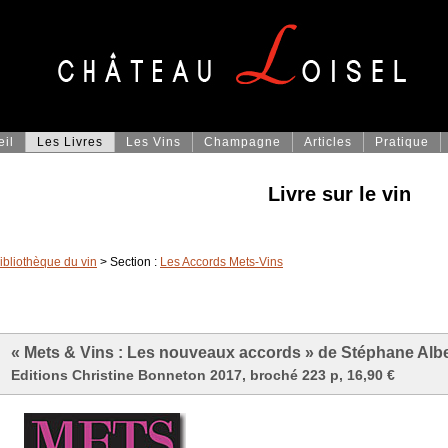
eil
Les Livres
Les Vins
Champagne
Articles
Pratique
Livre sur le vin
ibliothèque du vin
> Section :
Les Accords Mets-Vins
« Mets & Vins : Les nouveaux accords » de Stéphane Albe
Editions Christine Bonneton 2017, broché 223 p, 16,90 €