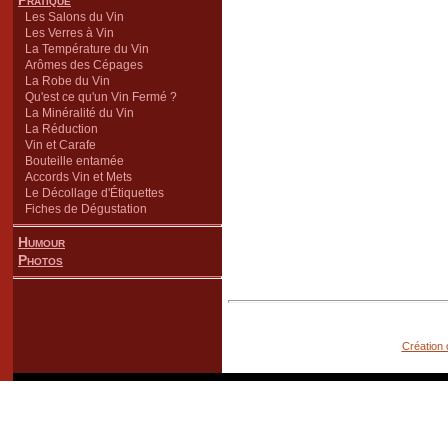
Pratique
Les Salons du Vin
Les Verres à Vin
La Température du Vin
Arômes des Cépages
La Robe du Vin
Qu'est ce qu'un Vin Fermé ?
La Minéralité du Vin
La Réduction
Vin et Carafe
Bouteille entamée
Accords Vin et Mets
Le Décollage d'Étiquettes
Fiches de Dégustation
Humour
Photos
Création 