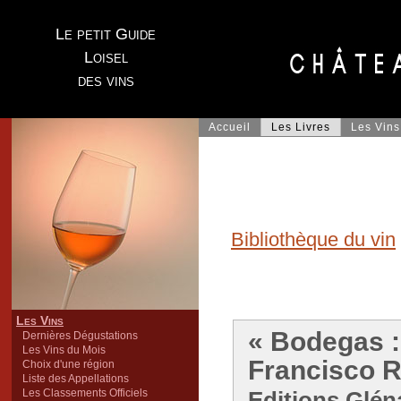
Le petit Guide
Loisel
des vins
Accueil
Les Livres
Les Vins
Bibliothèque du vin
Les Vins
« Bodegas :
Dernières Dégustations
Les Vins du Mois
Francisco R
Choix d'une région
Liste des Appellations
Les Classements Officiels
Editions Glén