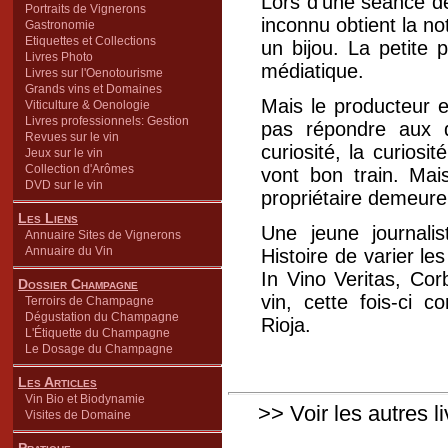
Lors d'une séance de
Portraits de Vignerons
inconnu obtient la n
Gastronomie
Etiquettes et Collections
un bijou. La petite p
Livres Photo
médiatique.
Livres sur l'Oenotourisme
Grands vins et Domaines
Mais le producteur 
Viticulture & Oenologie
Livres professionnels: Gestion
pas répondre aux q
Revues sur le vin
curiosité, la curiosi
Jeux sur le vin
Collection d'Arômes
vont bon train. Mais
DVD sur le vin
propriétaire demeure 
Les Liens
Une jeune journalis
Annuaire Sites de Vignerons
Annuaire du Vin
Histoire de varier l
In Vino Veritas, Co
Dossier Champagne
vin, cette fois-ci 
Terroirs de Champagne
Dégustation du Champagne
Rioja.
L'Étiquette du Champagne
Le Dosage du Champagne
Les Articles
Vin Bio et Biodynamie
>> Voir les autres l
Visites de Domaine