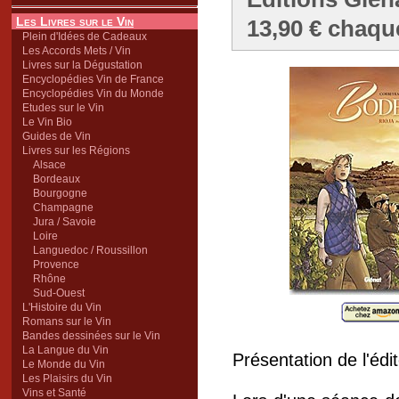
Les Livres sur le Vin
13,90 € chaqu
Plein d'Idées de Cadeaux
Les Accords Mets / Vin
Livres sur la Dégustation
Encyclopédies Vin de France
Encyclopédies Vin du Monde
Etudes sur le Vin
Le Vin Bio
Guides de Vin
Livres sur les Régions
Alsace
Bordeaux
Bourgogne
Champagne
Jura / Savoie
Loire
Languedoc / Roussillon
Provence
Rhône
Sud-Ouest
L'Histoire du Vin
Romans sur le Vin
Bandes dessinées sur le Vin
La Langue du Vin
Présentation de l'édit
Le Monde du Vin
Les Plaisirs du Vin
Vins et Santé