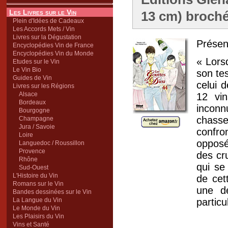
Les Livres sur le Vin
13 cm) broché
Plein d'Idées de Cadeaux
Les Accords Mets / Vin
Livres sur la Dégustation
Présent
Encyclopédies Vin de France
Encyclopédies Vin du Monde
« Lors
Etudes sur le Vin
Le Vin Bio
son tes
Guides de Vin
celui 
Livres sur les Régions
Alsace
12 vin
Bordeaux
inconn
Bourgogne
chass
Champagne
Jura / Savoie
confro
Loire
opposé
Languedoc / Roussillon
Provence
des cr
Rhône
qui se
Sud-Ouest
L'Histoire du Vin
de cet
Romans sur le Vin
une dé
Bandes dessinées sur le Vin
La Langue du Vin
particu
Le Monde du Vin
Les Plaisirs du Vin
Vins et Santé