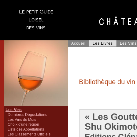
Le petit Guide
Loisel
des vins
Accueil
Les Livres
Les Vins
Bibliothèque du vin
Les Vins
« Les Goutt
Dernières Dégustations
Les Vins du Mois
Shu Okimot
Choix d'une région
Liste des Appellations
Les Classements Officiels
Editions Glén