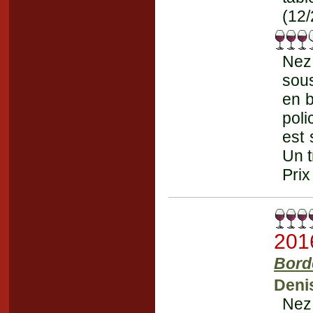
(12/
Nez
sous
en b
poli
est 
Un t
Prix
201
Bord
Deni
Nez