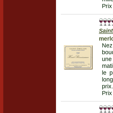
Prix
Saint
merl
Nez
bouc
une 
mati
le p
long
prix
Prix