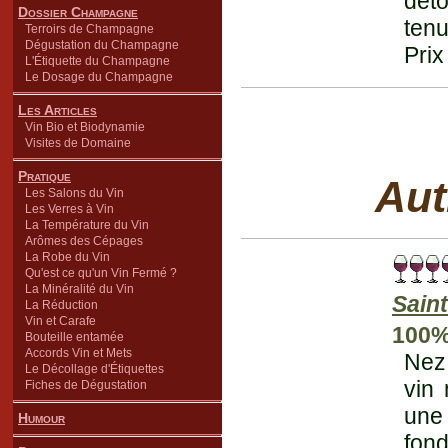
déto
Dossier Champagne
tenu
Terroirs de Champagne
Dégustation du Champagne
Prix
L'Étiquette du Champagne
Le Dosage du Champagne
Les Articles
Vin Bio et Biodynamie
Visites de Domaine
Pratique
Aut
Les Salons du Vin
Les Verres à Vin
La Température du Vin
Arômes des Cépages
La Robe du Vin
Qu'est ce qu'un Vin Fermé ?
La Minéralité du Vin
Saint
La Réduction
Vin et Carafe
100%
Bouteille entamée
Accords Vin et Mets
Nez 
Le Décollage d'Étiquettes
vin
Fiches de Dégustation
une
Humour
fond