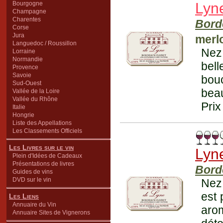
Bourgogne
Lyn
Champagne
Charentes
Bord
Corse
Jura
merl
Languedoc / Roussillon
Nez 
Lorraine
Normandie
bel
Provence
Savoie
bou
Sud-Ouest
beau
Vallée de la Loire
Vallée du Rhône
Prix
Italie
Hongrie
Liste des Appellations
Les Classements Officiels
Les Livres sur le vin
Lyn
Plein d'Idées de Cadeaux
Présentations de livres
Bord
Guides de vins
DVD sur le vin
Nez 
est 
Les Liens
Annuaire du Vin
aro
Annuaire Sites de Vignerons