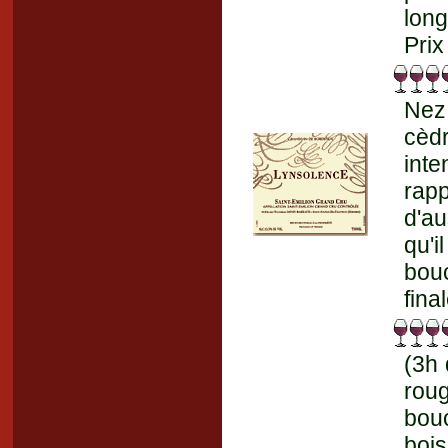
long
Prix
Nez 
cèd
inte
rapp
d'au
qu'i
bouc
fina
(3h 
roug
bouc
bois