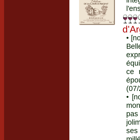
inté
l'en
d'A
• [n
Bel
expr
équi
ce 
épo
(07
• [n
mont
pas
joli
ses
mill