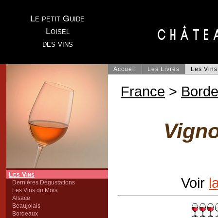
Le petit Guide
Loisel
des vins
Accueil
Les Livres
Les Vins
France
>
Bord
Vigno
Les Vins
Voir
l
Dernières Dégustations
Les Vins du Mois
Alsace
Beaujolais
Bordeaux