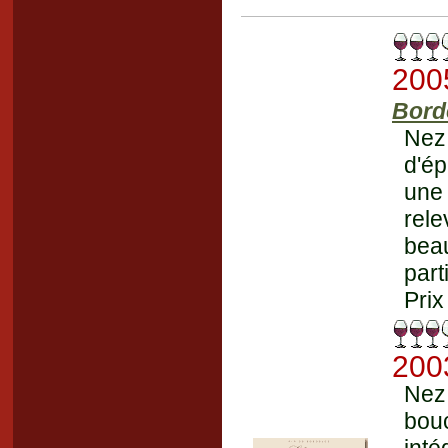
200
Bord
Nez
d'ép
une 
rele
bea
part
Prix
200
Nez
bouc