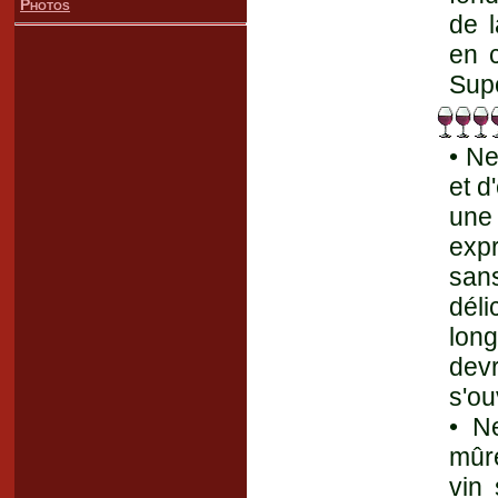
Photos
de l
en c
Supe
• Ne
et d
une
expr
san
dél
lon
devr
s'ou
• Ne
mûre
vin 