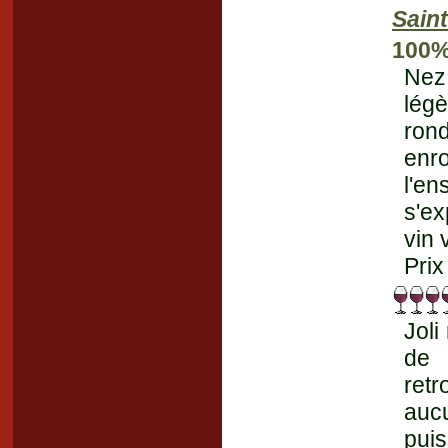
Saint
100%
Nez
légè
ron
enr
l'en
s'ex
vin 
Prix
Joli
de 
ret
auc
pui