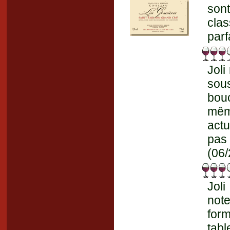
sont
clas
parf
Joli
sous
bou
mêm
actu
pas 
(06/
Jol
note
form
tabl