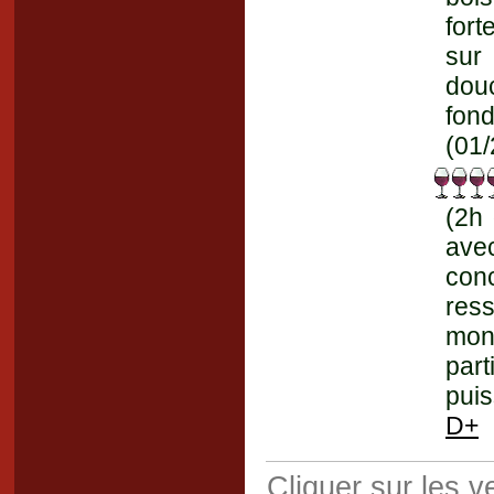
fort
sur 
douc
fond
(01/
(2h 
ave
conc
res
mon
part
puis
D+
Cliquer sur les 