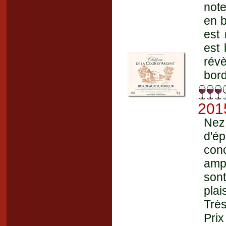
note
en b
est 
est 
rév
bord
201
Nez 
d'ép
conc
amp
sont
plai
Très
Prix