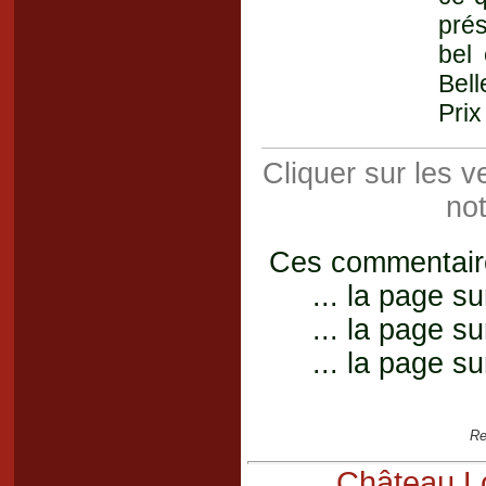
prés
bel
Bell
Prix
Cliquer sur les 
not
Ces commentaires
... la page su
... la page su
... la page su
Re
Château Lo