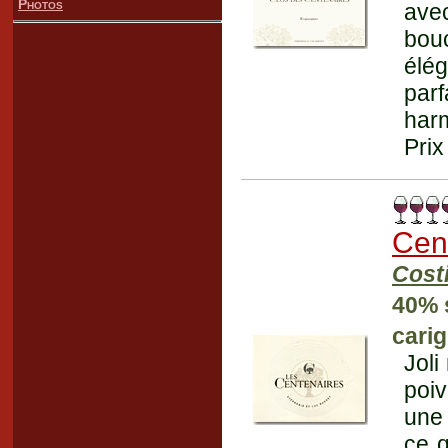
Photos
ave
bou
élég
parf
harm
Prix
Cen
Cost
40% 
cari
Joli
poiv
une 
ce q