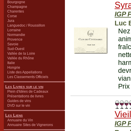
Bourgogne
Syr
Champagne
Charentes
IGP 
Corse
Jura
Luc B
Languedoc / Roussillon
Nez 
Lorraine
Normandie
ani
Provence
Savoie
fra
Sud-Ouest
net
Vallée de la Loire
Vallée du Rhône
harm
Italie
Hongrie
devr
Liste des Appellations
vian
Les Classements Officiels
Prix
Les Livres sur le vin
Plein d'Idées de Cadeaux
Présentations de livres
Guides de vins
DVD sur le vin
Viei
Les Liens
Annuaire du Vin
IGP 
Annuaire Sites de Vignerons