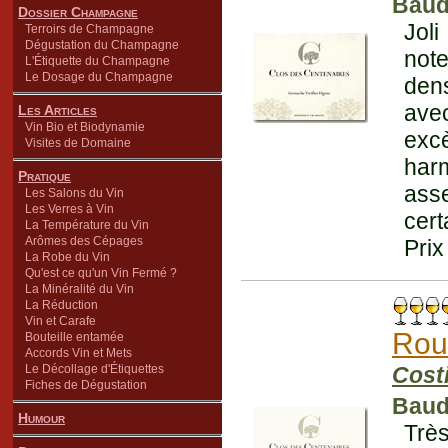
Baud
Dossier Champagne
Joli
Terroirs de Champagne
Dégustation du Champagne
note
L'Étiquette du Champagne
Le Dosage du Champagne
dens
avec
Les Articles
Vin Bio et Biodynamie
exc
Visites de Domaine
harm
Pratique
ass
Les Salons du Vin
Les Verres à Vin
cert
La Température du Vin
Arômes des Cépages
Prix
La Robe du Vin
Qu'est ce qu'un Vin Fermé ?
La Minéralité du Vin
La Réduction
Vin et Carafe
Rou
Bouteille entamée
Accords Vin et Mets
Le Décollage d'Étiquettes
Cost
Fiches de Dégustation
Baud
Humour
Très