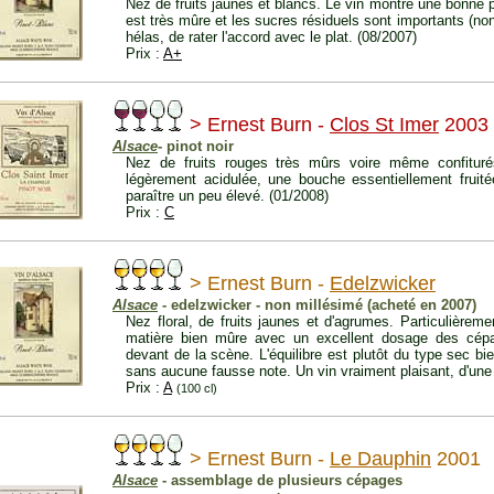
Nez de fruits jaunes et blancs. Le vin montre une bonne 
est très mûre et les sucres résiduels sont importants (non 
hélas, de rater l'accord avec le plat. (08/2007)
Prix :
A+
> Ernest Burn -
Clos St Imer
2003
Alsace
- pinot noir
Nez de fruits rouges très mûrs voire même confitur
légèrement acidulée, une bouche essentiellement fruité
paraître un peu élevé. (01/2008)
Prix :
C
> Ernest Burn -
Edelzwicker
Alsace
- edelzwicker - non millésimé (acheté en 2007)
Nez floral, de fruits jaunes et d'agrumes. Particulièrem
matière bien mûre avec un excellent dosage des cépag
devant de la scène. L'équilibre est plutôt du type sec bie
sans aucune fausse note. Un vin vraiment plaisant, d'une 
Prix :
A
(100 cl)
> Ernest Burn -
Le Dauphin
2001
Alsace
- assemblage de plusieurs cépages