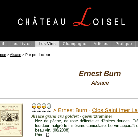
eil
Les Livres
Les Vins
Champagne
Articles
Pratique
ance
>
Alsace
> Par producteur
Ernest Burn
Alsace
> Ernest Burn -
Clos Saint Imer L
Alsace grand cru goldert
- gewurztraminer
Nez de pêche, de rose délicate et d'épices douces. Tr
lourdeur malgré le millésime caniculaire. Le vin apparaît 
beau vin. (08/2008)
Prix :
C