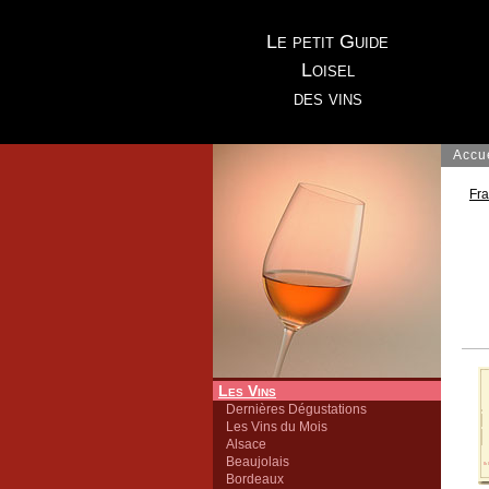
Le petit Guide
Loisel
des vins
Accu
Fr
Les Vins
Dernières Dégustations
Les Vins du Mois
Alsace
Beaujolais
Bordeaux