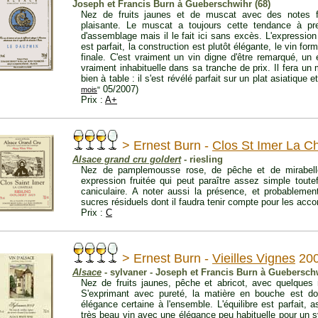
Joseph et Francis Burn à Gueberschwihr (68)
Nez de fruits jaunes et de muscat avec des notes fl
plaisante. Le muscat a toujours cette tendance à p
d'assemblage mais il le fait ici sans excès. L'expression
est parfait, la construction est plutôt élégante, le vin f
finale. C'est vraiment un vin digne d'être remarqué, un
vraiment inhabituelle dans sa tranche de prix. Il fera un 
bien à table : il s'est révélé parfait sur un plat asiatique
05/2007)
mois
"
Prix :
A+
> Ernest Burn -
Clos St Imer La C
Alsace grand cru goldert
- riesling
Nez de pamplemousse rose, de pêche et de mirabelle
expression fruitée qui peut paraître assez simple tout
caniculaire. A noter aussi la présence, et probablem
sucres résiduels dont il faudra tenir compte pour les acco
Prix :
C
> Ernest Burn -
Vieilles Vignes
20
Alsace
- sylvaner - Joseph et Francis Burn à Gueberschw
Nez de fruits jaunes, pêche et abricot, avec quelques 
S'exprimant avec pureté, la matière en bouche est do
élégance certaine à l'ensemble. L'équilibre est parfait
très beau vin avec une élégance peu habituelle pour un syl