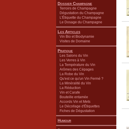
Dossier Champagne
Terroirs de Champagne
Dégustation du Champagne
L'Étiquette du Champagne
Le Dosage du Champagne
Les Articles
Vin Bio et Biodynamie
Visites de Domaine
Pratique
Les Salons du Vin
Les Verres à Vin
La Température du Vin
Arômes des Cépages
La Robe du Vin
Qu'est ce qu'un Vin Fermé ?
La Minéralité du Vin
La Réduction
Vin et Carafe
Bouteille entamée
Accords Vin et Mets
Le Décollage d'Étiquettes
Fiches de Dégustation
Humour