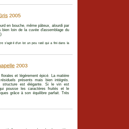
Gris
2005
ourd en bouche, même pâteux, alourdi par
 bien loin de la cuvée d'assemblage du
)
s'agit-il d'un lot un peu raté qui a fini dans la
hapelle
2003
 florales et légèrement épicé. La matière
ésiduels présents mais bien intégrés.
a structure est élégante. Si le vin est
ui pousse les caractères fruités et le
ques grâce à son équilibre parfait. Très