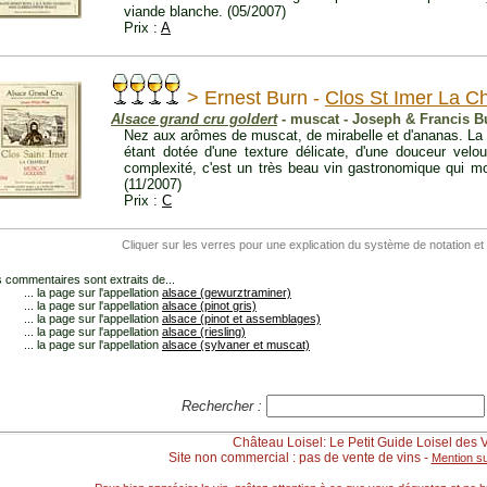
viande blanche. (05/2007)
Prix :
A
> Ernest Burn -
Clos St Imer La C
Alsace grand cru goldert
- muscat - Joseph & Francis 
Nez aux arômes de muscat, de mirabelle et d'ananas. La b
étant dotée d'une texture délicate, d'une douceur velout
complexité, c'est un très beau vin gastronomique qui mo
(11/2007)
Prix :
C
Cliquer sur les verres pour une explication du système de notation et
 commentaires sont extraits de...
... la page sur l'appellation
alsace (gewurztraminer)
... la page sur l'appellation
alsace (pinot gris)
... la page sur l'appellation
alsace (pinot et assemblages)
... la page sur l'appellation
alsace (riesling)
... la page sur l'appellation
alsace (sylvaner et muscat)
Rechercher :
Château Loisel: Le Petit Guide Loisel des 
Site non commercial : pas de vente de vins -
Mention su