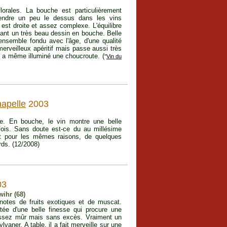
orales. La bouche est particulièrement
rendre un peu le dessus dans les vins
 est droite et assez complexe. L'équilibre
ormant un très beau dessin en bouche. Belle
 ensemble fondu avec l'âge, d'une qualité
merveilleux apéritif mais passe aussi très
 et a même illuminé une choucroute. (
"
Vin du
hapelle
2003
. En bouche, le vin montre une belle
efois. Sans doute est-ce du au millésime
ent pour les mêmes raisons, de quelques
rds. (12/2008)
03
ihr (68)
notes de fruits exotiques et de muscat.
tée d'une belle finesse qui procure une
, assez mûr mais sans excès. Vraiment un
vaner. A table, il a fait merveille sur une