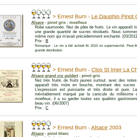
> Ernest Burn -
Le Dauphin Pinot 
Alsace
- pinot gris - moelleux
Robe saumonée. Nez de pâte de fruits. Le vin apparaît l
une grande quantité de sucres résiduels. Nous sommes
même nom qui m'avait précédemment enchanté. (03/2011
Prix :
B
Remarque : Le vin a été acheté fin 2010 en supermarché. Peut-être 
grande distribution.
> Ernest Burn -
Clos St Imer La C
Alsace grand cru goldert
- pinot gris
Nez très fruité, de fruits jaunes surtout, avec des notes
apparaît très mûre en bouche, montrant des sucres r
L'expression est puissante et très droite et pure. L
inévitablement marqué par la canicule du millésime q
moelleux, il a su garder toutes ses qualités gastronomi
beau vin. (06/2007)
Prix :
C
> Ernest Burn -
Alsace
2003
Alsace
- pinot blanc