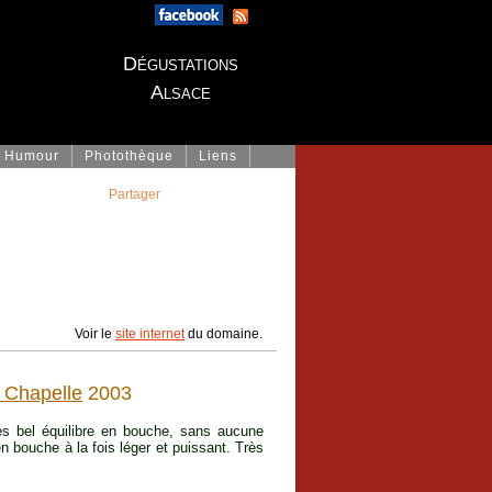
Dégustations
Alsace
Humour
Photothèque
Liens
Partager
Voir le
site internet
du domaine.
a Chapelle
2003
ès bel équilibre en bouche, sans aucune
en bouche à la fois léger et puissant. Très