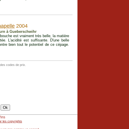
hapelle
2004
Burn à Gueberschwihr
ouche est vraiment très belle, la matière
ée. L'acidité est suffisante. D'une belle
ntre bien tout le potentiel de ce cépage.
 des codes de prix.
Vins
r les copyrights