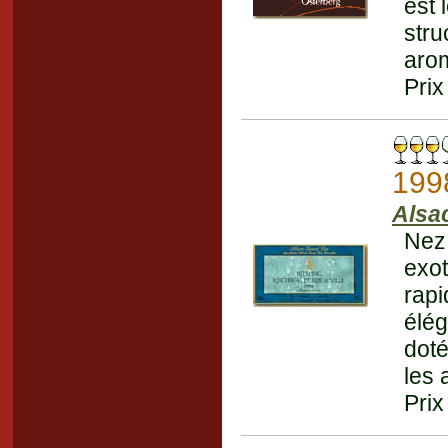
est 
stru
arom
Prix
199
Alsac
Nez 
exot
rap
élé
doté
les 
Prix