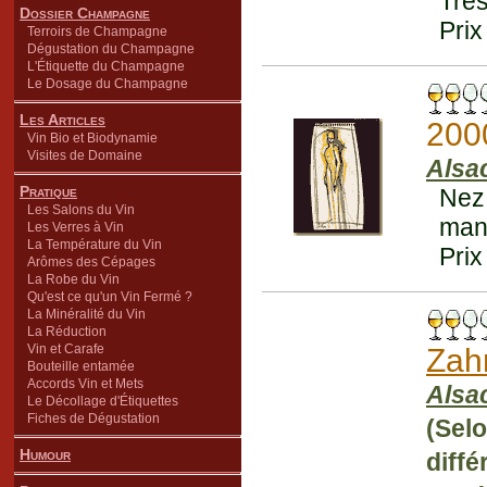
Très
Dossier Champagne
Prix
Terroirs de Champagne
Dégustation du Champagne
L'Étiquette du Champagne
Le Dosage du Champagne
Les Articles
200
Vin Bio et Biodynamie
Visites de Domaine
Alsa
Pratique
Nez
Les Salons du Vin
manq
Les Verres à Vin
La Température du Vin
Prix
Arômes des Cépages
La Robe du Vin
Qu'est ce qu'un Vin Fermé ?
La Minéralité du Vin
La Réduction
Vin et Carafe
Zah
Bouteille entamée
Accords Vin et Mets
Alsa
Le Décollage d'Étiquettes
Fiches de Dégustation
(Selo
Humour
diff