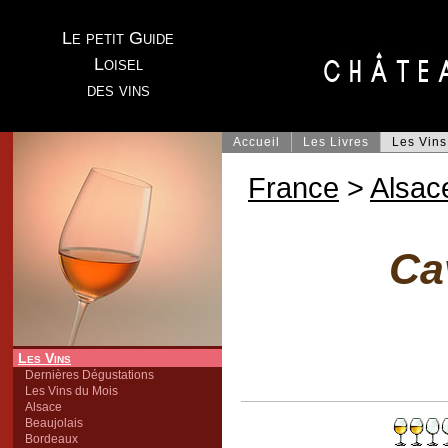
Le petit Guide
Loisel
des vins
Accueil
Les Livres
Les Vins
France
>
Alsac
Ca
Les Vins
Dernières Dégustations
Les Vins du Mois
Alsace
Beaujolais
Bordeaux