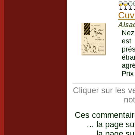
Cuv
Alsa
Nez
est
prés
étr
agré
Prix
Cliquer sur les 
not
Ces commentaires
... la page su
... la page su