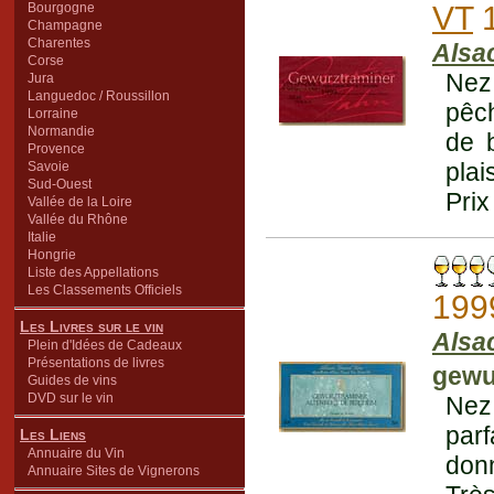
Bourgogne
VT
1
Champagne
Charentes
Alsa
Corse
Nez
Jura
Languedoc / Roussillon
pêch
Lorraine
Normandie
de b
Provence
plai
Savoie
Sud-Ouest
Prix
Vallée de la Loire
Vallée du Rhône
Italie
Hongrie
Liste des Appellations
Les Classements Officiels
199
Les Livres sur le vin
Alsa
Plein d'Idées de Cadeaux
Présentations de livres
gewu
Guides de vins
DVD sur le vin
Nez 
par
Les Liens
Annuaire du Vin
don
Annuaire Sites de Vignerons