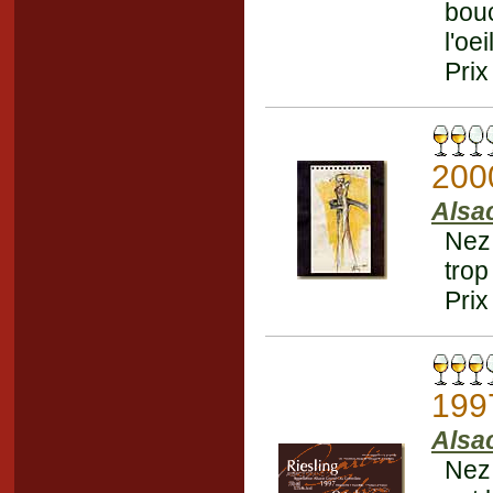
bou
l'oe
Prix
200
Alsa
Nez 
trop
Prix
199
Alsa
Nez 