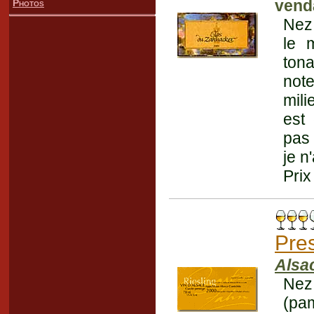
vend
Photos
Nez 
le m
ton
note
mili
est
pas 
je n
Prix
Pres
Alsa
Nez
(pa