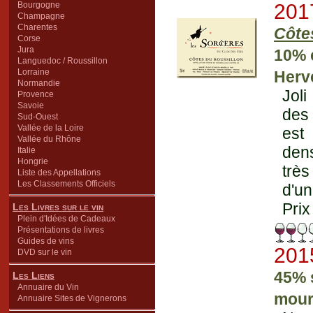
Bourgogne
201
Champagne
Charentes
Côte
Corse
Jura
10% 
Languedoc / Roussillon
Lorraine
Herv
Normandie
Joli
Provence
Savoie
des 
Sud-Ouest
Vallée de la Loire
est 
Vallée du Rhône
dens
Italie
Hongrie
très
Liste des Appellations
Les Classements Officiels
d'un
Prix
Les Livres sur le vin
Plein d'Idées de Cadeaux
Présentations de livres
Guides de vins
201
DVD sur le vin
45% 
Les Liens
Annuaire du Vin
mour
Annuaire Sites de Vignerons