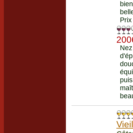
bien
bell
Prix
200
Nez 
d'ép
dou
équ
pui
maî
beau
Viei