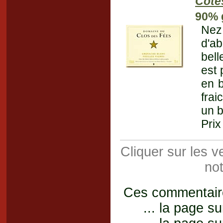
Côte
90% 
Nez
d'ab
bell
est 
en b
frai
un b
Prix
Cliquer sur les 
not
Ces commentaires
... la page su