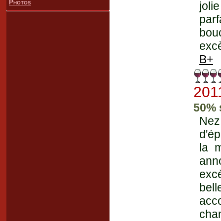
Photos
joli
parf
bou
excè
B+
201
50% 
Nez
d'ép
la 
ann
excè
bell
acc
cham