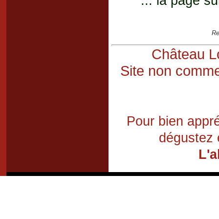
... la page su
Re
Château Lo
Site non commer
Pour bien appré
dégustez 
L'a