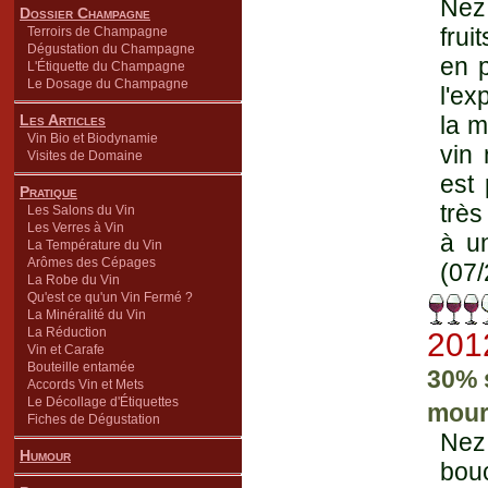
Nez 
Dossier Champagne
frui
Terroirs de Champagne
Dégustation du Champagne
en p
L'Étiquette du Champagne
Le Dosage du Champagne
l'ex
Les Articles
la m
Vin Bio et Biodynamie
vin 
Visites de Domaine
est 
Pratique
très
Les Salons du Vin
Les Verres à Vin
à un
La Température du Vin
Arômes des Cépages
(07/
La Robe du Vin
Qu'est ce qu'un Vin Fermé ?
La Minéralité du Vin
La Réduction
201
Vin et Carafe
Bouteille entamée
30% 
Accords Vin et Mets
Le Décollage d'Étiquettes
mour
Fiches de Dégustation
Nez
Humour
bouc