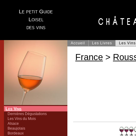
Le petit Guide
Loisel
des vins
Accueil
Les Livres
Les Vins
France
>
Rouss
Les Vins
Dernières Dégustations
Les Vins du Mois
Alsace
Beaujolais
Bordeaux