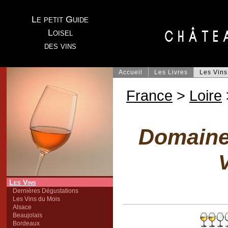
Le petit Guide
Loisel
des vins
Accueil
Les Livres
Les Vins
France
>
Loire
Domaine 
V
Les Vins
Dernières Dégustations
Les Vins du Mois
Alsace
Beaujolais
Bordeaux