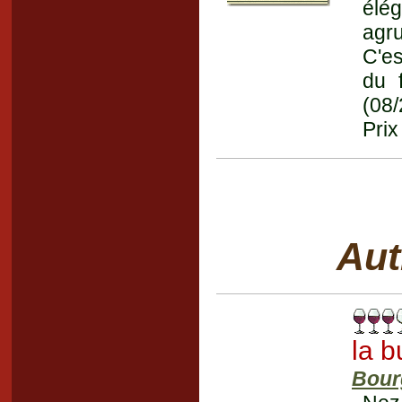
élé
agru
C'es
du 
(08
Prix
Aut
la b
Bour