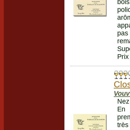
bois
poli
arôm
appa
pas
rem
Supe
Prix
Clos
Vouv
Nez 
En 
prem
trè