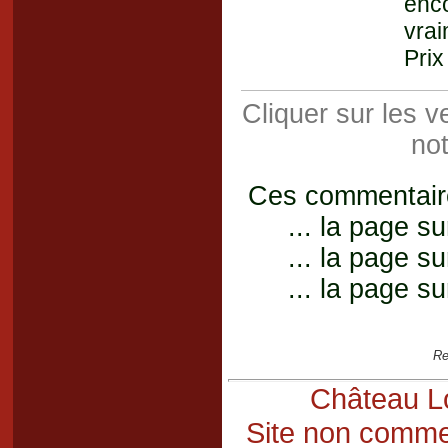
enco
vrai
Prix
Cliquer sur les 
not
Ces commentaires
... la page su
... la page su
... la page su
Re
Château Lo
Site non commer