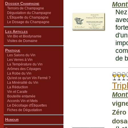
Mont
Dossier Champagne
Terroirs de Champagne
Nez 
Dégustation du Champagne
L'Étiquette du Champagne
ave
Le Dosage du Champagne
fort
Les Articles
d'u
Vin Bio et Biodynamie
Visites de Domaine
impo
comp
Pratique
Les Salons du Vin
de b
Les Verres à Vin
La Température du Vin
Arômes des Cépages
La Robe du Vin
Qu'est ce qu'un Vin Fermé ?
La Minéralité du Vin
Trip
La Réduction
Vin et Carafe
Mont
Bouteille entamée
Accords Vin et Mets
vign
Le Décollage d'Étiquettes
Fiches de Dégustation
Zéro 
Humour
dosag