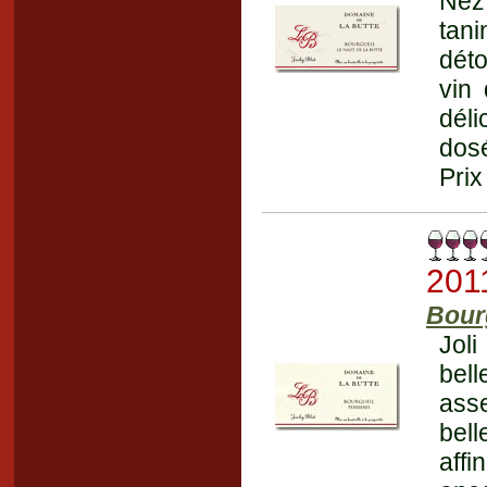
Nez 
tani
déto
vin 
déli
dosé
Prix
201
Bour
Joli
bel
ass
bell
affi