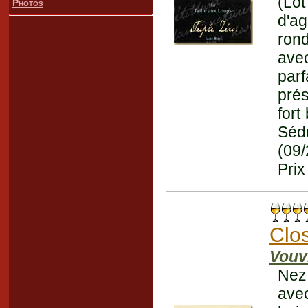
(Lot
Photos
d'ag
rond
avec
par
prés
fort
Séd
(09
Prix
Clo
Vouv
Nez 
avec