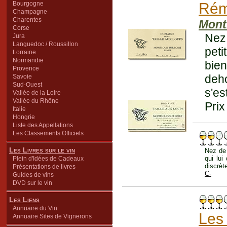
Bourgogne
Ré
Champagne
Charentes
Mont
Corse
Nez 
Jura
Languedoc / Roussillon
peti
Lorraine
Normandie
bie
Provence
deho
Savoie
Sud-Ouest
s'es
Vallée de la Loire
Vallée du Rhône
Prix
Italie
Hongrie
Liste des Appellations
Les Classements Officiels
Les Livres sur le vin
Nez de 
qui lui
Plein d'Idées de Cadeaux
discrèt
Présentations de livres
C-
Guides de vins
DVD sur le vin
Les Liens
Annuaire du Vin
Les 
Annuaire Sites de Vignerons