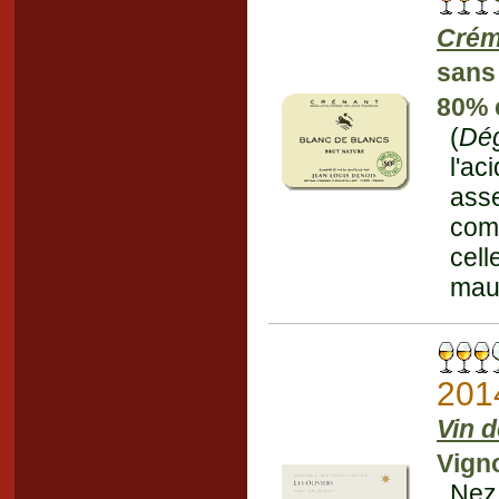
Crém
sans
80% 
(
Dé
l'ac
asse
com
cel
mauv
201
Vin d
Vigno
Nez 