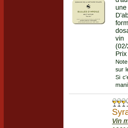
une 
D'ab
for
dosa
vin
(02
Prix
Note 
sur 
Si c'
mani
Syr
Vin 