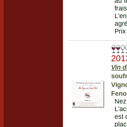
au f
frai
L'e
agré
Prix
201
Vin 
souf
Vign
Fenou
Nez 
L'ac
est 
pla