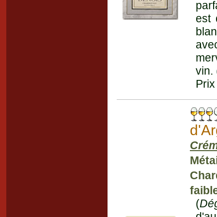
parf
est
blan
avec
merv
vin.
Prix
d'Ar
Crém
Métai
Chard
faibl
(
Dé
d'au