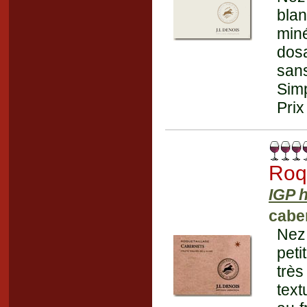
blan
miné
dosa
san
Simp
Prix
Roq
IGP h
caber
Nez 
peti
très
text