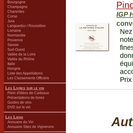
Bourgogne
Pino
Champagne
Charentes
IGP H
Corse
Jura
conv
Languedoc / Roussillon
Nez
Lorraine
Normandie
note
Provence
Savoie
fine
Sud-Ouest
don
Vallée de la Loire
Vallée du Rhône
équi
Italie
Hongrie
acco
Liste des Appellations
Prix
Les Classements Officiels
Les Livres sur le vin
Plein d'Idées de Cadeaux
Présentations de livres
Guides de vins
DVD sur le vin
Les Liens
Aut
Annuaire du Vin
Annuaire Sites de Vignerons