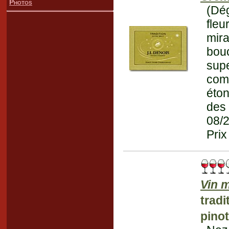
Photos
(Dég
fle
mir
bouc
supe
comp
éto
des 
08/
Prix
Vin 
trad
pinot