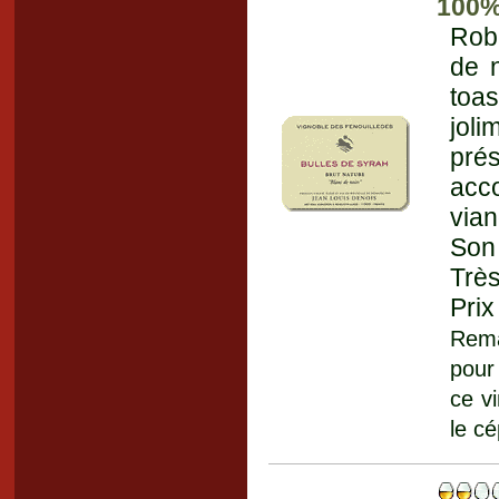
100%
Robe
de n
toas
jol
pré
acc
vian
Son 
Très
Prix
Rema
pour
ce v
le cé