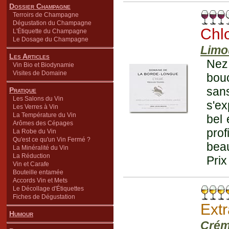
Dossier Champagne
Terroirs de Champagne
Dégustation du Champagne
Chl
L'Étiquette du Champagne
Le Dosage du Champagne
Limo
Les Articles
Nez
Vin Bio et Biodynamie
Visites de Domaine
bou
san
Pratique
Les Salons du Vin
s'ex
Les Verres à Vin
La Température du Vin
bel 
Arômes des Cépages
prof
La Robe du Vin
Qu'est ce qu'un Vin Fermé ?
beau
La Minéralité du Vin
La Réduction
Prix
Vin et Carafe
Bouteille entamée
Accords Vin et Mets
Le Décollage d'Étiquettes
Fiches de Dégustation
Extr
Humour
Crém