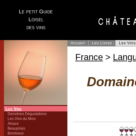
Le petit Guide
Loisel
des vins
Accueil
Les Livres
Les Vins
France
>
Lang
Domaine
Les Vins
Dernières Dégustations
Les Vins du Mois
Alsace
Beaujolais
Bordeaux