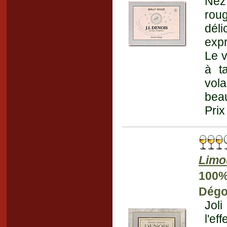
Nez 
roug
dél
expr
Le v
à t
vol
beau
Prix
Limo
100%
Dégo
Jol
l'ef