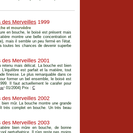
 des Merveilles
1999
che et mourvèdre
xture en bouche, le boisé est présent mais
matière montre une belle concentration et
le), mais il semble un peu fermé en l'état.
i a toutes les chances de devenir superbe
s des Merveilles 2001
u retenu mais délicat. La bouche est bien
 L'équilibre est parfait et la matière, tout
nde finesse. Le plus remarquable dans ce
pour former un bel ensemble, le boisé est
999. Il faut actuellement le carafer pour
01/2004) Prix :
C
ois
"
s des Merveilles 2002
et bien mûr. La bouche montre une grande
ît très complet en bouche. Un très beau
s des Merveilles 2003
 matière bien mûre en bouche, de bonne
ool perturbatrice. Il n'en reste pas moins