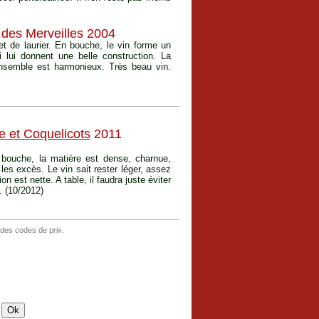
 des Merveilles 2004
t de laurier. En bouche, le vin forme un
 lui donnent une belle construction. La
'ensemble est harmonieux. Très beau vin.
e et Coquelicots
2011
bouche, la matière est dense, charnue,
les excès. Le vin sait rester léger, assez
on est nette. A table, il faudra juste éviter
t. (10/2012)
 des codes de prix.