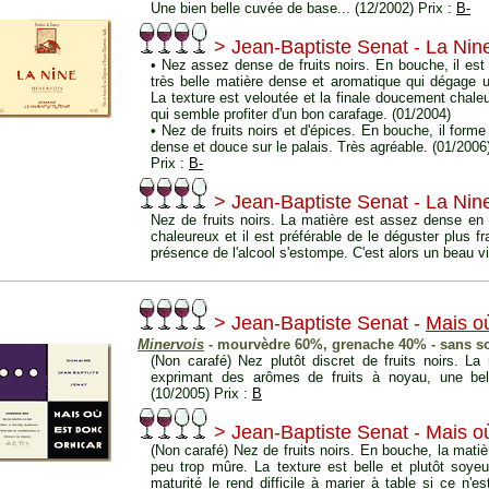
Une bien belle cuvée de base... (12/2002) Prix :
B-
> Jean-Baptiste Senat - La Nin
• Nez assez dense de fruits noirs. En bouche, il est 
très belle matière dense et aromatique qui dégage u
La texture est veloutée et la finale doucement chale
qui semble profiter d'un bon carafage. (01/2004)
• Nez de fruits noirs et d'épices. En bouche, il for
dense et douce sur le palais. Très agréable. (01/2006
Prix :
B-
> Jean-Baptiste Senat - La Nin
Nez de fruits noirs. La matière est assez dense en 
chaleureux et il est préférable de le déguster plus f
présence de l'alcool s'estompe. C'est alors un beau vi
> Jean-Baptiste Senat -
Mais o
Minervois
- mourvèdre 60%, grenache 40% - sans s
(Non carafé) Nez plutôt discret de fruits noirs. L
exprimant des arômes de fruits à noyau, une bel
(10/2005) Prix :
B
> Jean-Baptiste Senat - Mais o
(Non carafé) Nez de fruits noirs. En bouche, la mati
peu trop mûre. La texture est belle et plutôt soyeu
maturité le rend difficile à marier à table si ce n'