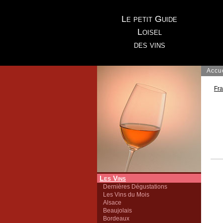
Le petit Guide
Loisel
des vins
Accu
Fr
Les Vins
Dernières Dégustations
Les Vins du Mois
Alsace
Beaujolais
Bordeaux