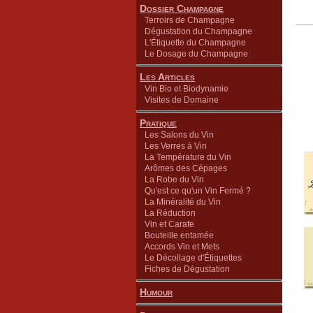
Dossier Champagne
Terroirs de Champagne
Dégustation du Champagne
L'Étiquette du Champagne
Le Dosage du Champagne
Les Articles
Vin Bio et Biodynamie
Visites de Domaine
Pratique
Les Salons du Vin
Les Verres à Vin
La Température du Vin
Arômes des Cépages
La Robe du Vin
Qu'est ce qu'un Vin Fermé ?
La Minéralité du Vin
La Réduction
Vin et Carafe
Bouteille entamée
Accords Vin et Mets
Le Décollage d'Étiquettes
Fiches de Dégustation
Humour