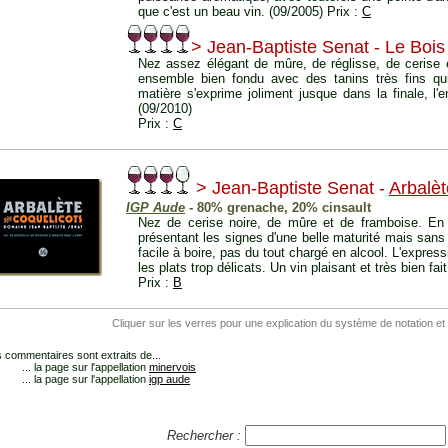
que c'est un beau vin. (09/2005) Prix :
C
> Jean-Baptiste Senat - Le Bois
Nez assez élégant de mûre, de réglisse, de cerise e
ensemble bien fondu avec des tanins très fins qui
matière s'exprime joliment jusque dans la finale, l
(09/2010)
Prix :
C
> Jean-Baptiste Senat -
Arbalèt
IGP Aude
- 80% grenache, 20% cinsault
Nez de cerise noire, de mûre et de framboise. En 
présentant les signes d'une belle maturité mais sans 
facile à boire, pas du tout chargé en alcool. L'expressi
les plats trop délicats. Un vin plaisant et très bien fai
Prix :
B
Cliquer sur les verres pour une explication du système de notation et
 commentaires sont extraits de...
... la page sur l'appellation
minervois
... la page sur l'appellation
igp aude
Rechercher :