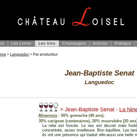
eil
Les Livres
Les Vins
Champagne
Articles
Pratique
ance
>
Languedoc
> Par producteur
Jean-Baptiste Senat
Languedoc
> Jean-Baptiste Senat -
La Nin
Minervois
- 50% grenache (40 ans),
30% carignan (centenaires), 20% mourvèdre (20 ans
La robe est foncée. Le nez est discret mais fruité
concentrée, assez moelleuse. Bon équilibre. Les tan
ils ont une présence qui traduit elle-aussi une belle ma