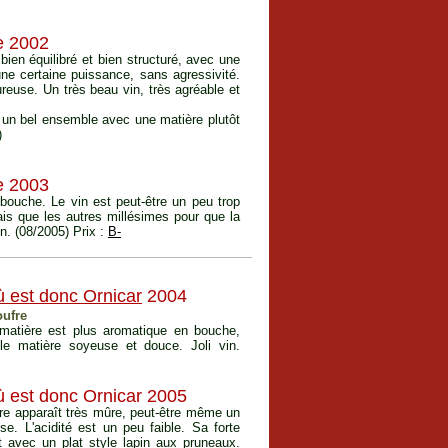
e 2002
bien équilibré et bien structuré, avec une
ne certaine puissance, sans agressivité.
ureuse. Un très beau vin, très agréable et
me un bel ensemble avec une matière plutôt
)
e 2003
bouche. Le vin est peut-être un peu trop
rais que les autres millésimes pour que la
n. (08/2005) Prix :
B-
ù est donc Ornicar
2004
oufre
a matière est plus aromatique en bouche,
le matière soyeuse et douce. Joli vin.
ù est donc Ornicar 2005
ère apparaît très mûre, peut-être même un
se. L'acidité est un peu faible. Sa forte
est avec un plat style lapin aux pruneaux.