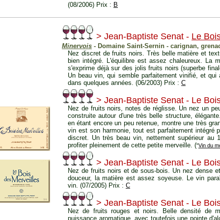
(08/2006) Prix :
B
> Jean-Baptiste Senat -
Le Bois
Minervois
- Domaine Saint-Sernin - carignan, grena
Nez discret de fruits noirs. Très belle matière et te
bien intégré. L'équilibre est assez chaleureux. La 
s'exprime déjà sur des jolis fruits noirs (superbe fina
Un beau vin, qui semble parfaitement vinifié, et qu
dans quelques années. (06/2003) Prix :
C
> Jean-Baptiste Senat - Le Boi
Nez de fruits noirs, notes de réglisse. Un nez un pe
construite autour d'une très belle structure, élégante.
en étant encore un peu retenue, montre une très gra
vin est son harmonie, tout est parfaitement intégré 
discret. Un très beau vin, nettement supérieur au 1
profiter pleinement de cette petite merveille. (
"
Vin du m
> Jean-Baptiste Senat - Le Boi
Nez de fruits noirs et de sous-bois. Un nez dense 
douceur, la matière est assez soyeuse. Le vin para
vin. (07/2005) Prix :
C
> Jean-Baptiste Senat - Le Boi
Nez de fruits rouges et noirs. Belle densité de
puissance aromatique, avec toutefois une pointe d'alc