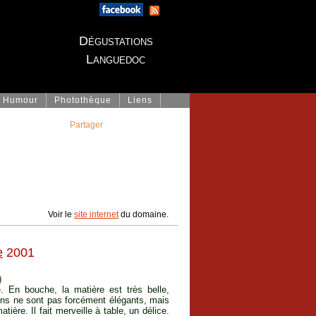
Dégustations
Languedoc
Humour
Photothèque
Liens
Partager
Voir le
site internet
du domaine.
e
2001
)
. En bouche, la matière est très belle,
ins ne sont pas forcément élégants, mais
tière. Il fait merveille à table, un délice.