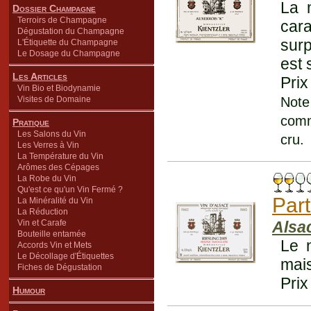
La m
Dossier Champagne
Terroirs de Champagne
car
Dégustation du Champagne
surp
L'Étiquette du Champagne
Le Dosage du Champagne
est 
Les Articles
Prix
Vin Bio et Biodynamie
Visites de Domaine
Note 
comm
Pratique
Les Salons du Vin
cru.
Les Verres à Vin
La Température du Vin
Arômes des Cépages
La Robe du Vin
Qu'est ce qu'un Vin Fermé ?
Part
La Minéralité du Vin
La Réduction
Vin et Carafe
Alsa
Bouteille entamée
Le n
Accords Vin et Mets
Le Décollage d'Étiquettes
mais
Fiches de Dégustation
Prix
Humour