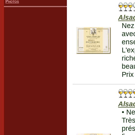
Photos
Alsa
Nez
avec
ense
L'ex
rich
beau
Prix
Alsa
• Ne
Très
prés