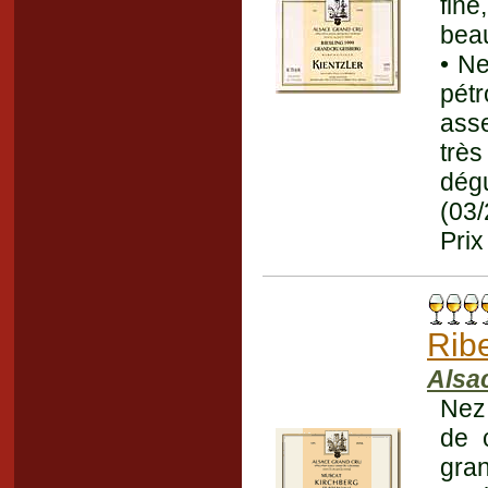
fine
beau
• Ne
pét
ass
trè
dég
(03
Prix
Ribe
Alsac
Nez
de 
gr