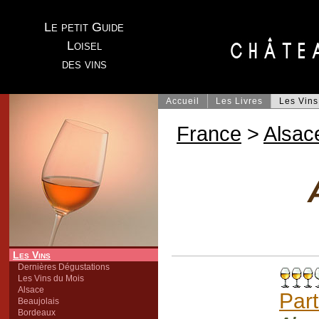
Le petit Guide
Loisel
des vins
Accueil
Les Livres
Les Vins
France
>
Alsac
Les Vins
Dernières Dégustations
Les Vins du Mois
Alsace
Part
Beaujolais
Bordeaux