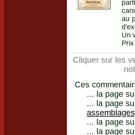
par
cani
au p
d'ex
Un v
Prix
Cliquer sur les 
not
Ces commentaires
... la page su
... la page su
assemblages
... la page su
... la page su