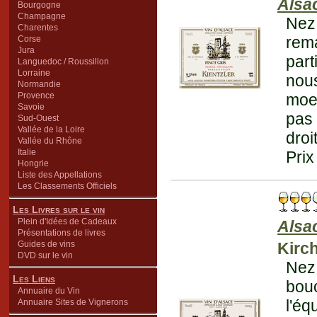
Alsa
Bourgogne
Champagne
Nez
Charentes
rem
Corse
Jura
part
Languedoc / Roussillon
Lorraine
nous
Normandie
Provence
moel
Savoie
pas
Sud-Ouest
Vallée de la Loire
droi
Vallée du Rhône
Italie
Prix
Hongrie
Liste des Appellations
Les Classements Officiels
Les Livres sur le vin
Plein d'Idées de Cadeaux
Alsa
Présentations de livres
Guides de vins
Kirc
DVD sur le vin
Nez
Les Liens
bou
Annuaire du Vin
l'éq
Annuaire Sites de Vignerons