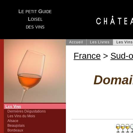
Le petit Guide
Loisel
des vins
Accueil
Les Livres
Les Vins
France
>
Sud-o
Domai
Les Vins
Dernières Dégustations
Les Vins du Mois
Alsace
Beaujolais
Bordeaux