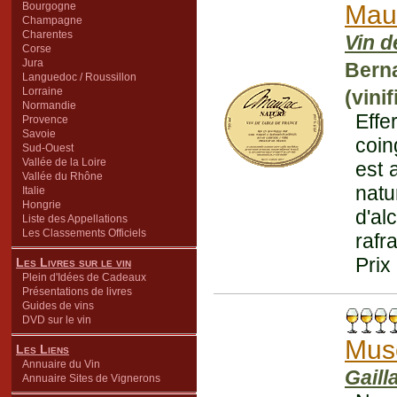
Bourgogne
Mau
Champagne
Charentes
Vin d
Corse
Jura
Bern
Languedoc / Roussillon
Lorraine
(vini
Normandie
Effe
Provence
Savoie
coin
Sud-Ouest
Vallée de la Loire
est 
Vallée du Rhône
natu
Italie
Hongrie
d'al
Liste des Appellations
Les Classements Officiels
rafr
Prix
Les Livres sur le vin
Plein d'Idées de Cadeaux
Présentations de livres
Guides de vins
DVD sur le vin
Mus
Les Liens
Annuaire du Vin
Gaill
Annuaire Sites de Vignerons