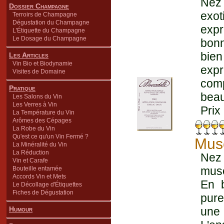
Nez 
Dossier Champagne
exo
Terroirs de Champagne
Dégustation du Champagne
expr
L'Étiquette du Champagne
Le Dosage du Champagne
bonn
bien
Les Articles
Vin Bio et Biodynamie
expr
Visites de Domaine
com
Pratique
beau
Les Salons du Vin
Les Verres à Vin
Prix
La Température du Vin
Arômes des Cépages
La Robe du Vin
Qu'est ce qu'un Vin Fermé ?
Mus
La Minéralité du Vin
La Réduction
Nez 
Vin et Carafe
musc
Bouteille entamée
Accords Vin et Mets
En b
Le Décollage d'Étiquettes
Fiches de Dégustation
pure
Humour
une