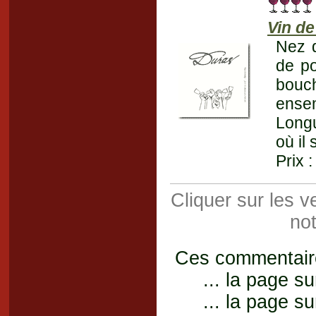
Vin de
Nez d
de po
bouch
ensem
Longu
où il 
Prix 
Cliquer sur les 
not
Ces commentaires
... la page su
... la page su