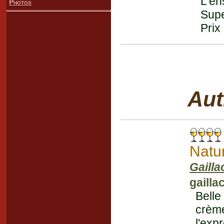
L'en
Photos
Supe
Prix
Aut
Natu
Gailla
gailla
Belle
crèm
l'exp