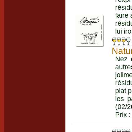
résid
faire
résid
lui ir
Natu
Nez 
autr
joli
résid
plat 
les p
(02/2
Prix 