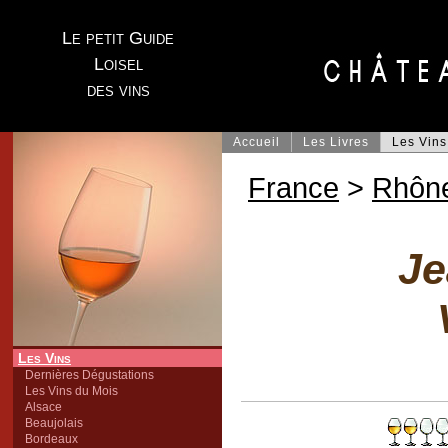
Le petit Guide
Loisel
des vins
Accueil
Les Livres
Les Vins
France
>
Rhôn
Je
Les Vins
Dernières Dégustations
Les Vins du Mois
Alsace
Beaujolais
Bordeaux