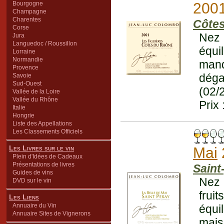
Bourgogne
200
Champagne
Charentes
Côtes
Corse
Nez d
Jura
Languedoc / Roussillon
équi
Lorraine
Normandie
manq
Provence
déga
Savoie
Sud-Ouest
(02/
Vallée de la Loire
Vallée du Rhône
Prix 
Italie
Hongrie
Liste des Appellations
Les Classements Officiels
Les Livres sur le vin
Mai
Plein d'Idées de Cadeaux
Présentations de livres
Saint
Guides de vins
Nez 
DVD sur le vin
frui
Les Liens
Annuaire du Vin
équi
Annuaire Sites de Vignerons
mais