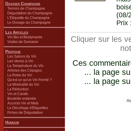
Dossier Champagne
bois
Terroirs de Champagne
Dégustation du Champagne
(08/
L'Étiquette du Champagne
Prix 
Le Dosage du Champagne
Les Articles
Cliquer sur les 
Vin Bio et Biodynamie
Visites de Domaine
not
Pratique
Les Salons du Vin
Ces commentaires
Les Verres à Vin
La Température du Vin
... la page su
Arômes des Cépages
La Robe du Vin
... la page su
Qu'est ce qu'un Vin Fermé ?
La Minéralité du Vin
La Réduction
Vin et Carafe
Bouteille entamée
Re
Accords Vin et Mets
Le Décollage d'Étiquettes
Fiches de Dégustation
Humour