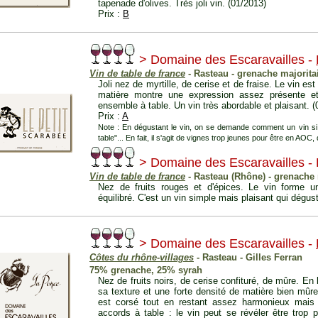
tapenade d'olives. Très joli vin. (01/2013)
Prix :
B
> Domaine des Escaravailles -
Vin de table de france
- Rasteau - grenache majorita
Joli nez de myrtille, de cerise et de fraise. Le vin est
matière montre une expression assez présente et
ensemble à table. Un vin très abordable et plaisant. 
Prix :
A
Note : En dégustant le vin, on se demande comment un vin si b
table"... En fait, il s'agit de vignes trop jeunes pour être en AOC
> Domaine des Escaravailles - 
Vin de table de france
- Rasteau (Rhône) - grenache 
Nez de fruits rouges et d'épices. Le vin forme 
équilibré. C'est un vin simple mais plaisant qui dégust
> Domaine des Escaravailles -
Côtes du rhône-villages
- Rasteau - Gilles Ferran
75% grenache, 25% syrah
Nez de fruits noirs, de cerise confituré, de mûre. E
sa texture et une forte densité de matière bien mûr
est corsé tout en restant assez harmonieux mais i
accords à table : le vin peut se révéler être trop 