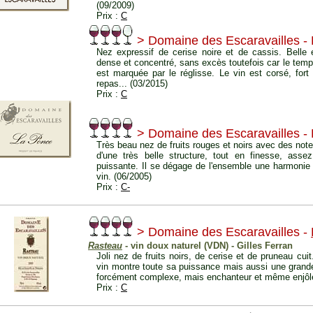
(09/2009)
Prix :
C
> Domaine des Escaravailles -
Nez expressif de cerise noire et de cassis. Belle 
dense et concentré, sans excès toutefois car le tem
est marquée par le réglisse. Le vin est corsé, fort
repas... (03/2015)
Prix :
C
> Domaine des Escaravailles -
Très beau nez de fruits rouges et noirs avec des note
d'une très belle structure, tout en finesse, assez
puissante. Il se dégage de l'ensemble une harmonie q
vin. (06/2005)
Prix :
C-
> Domaine des Escaravailles -
Rasteau
- vin doux naturel (VDN) - Gilles Ferran
Joli nez de fruits noirs, de cerise et de pruneau cuit
vin montre toute sa puissance mais aussi une gran
forcément complexe, mais enchanteur et même enjôle
Prix :
C