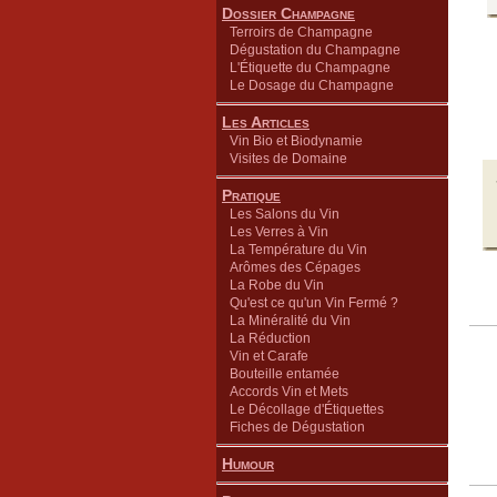
Dossier Champagne
Terroirs de Champagne
Dégustation du Champagne
L'Étiquette du Champagne
Le Dosage du Champagne
Les Articles
Vin Bio et Biodynamie
Visites de Domaine
Pratique
Les Salons du Vin
Les Verres à Vin
La Température du Vin
Arômes des Cépages
La Robe du Vin
Qu'est ce qu'un Vin Fermé ?
La Minéralité du Vin
La Réduction
Vin et Carafe
Bouteille entamée
Accords Vin et Mets
Le Décollage d'Étiquettes
Fiches de Dégustation
Humour