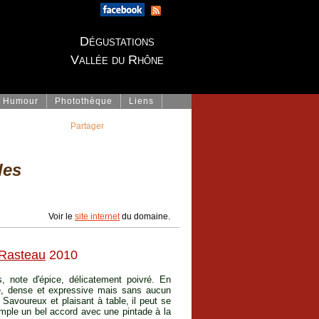
Dégustations
Vallée du Rhône
Humour
Photothèque
Liens
Partager
les
Voir le
site internet
du domaine.
Rasteau
2010
s, note d'épice, délicatement poivré. En
te, dense et expressive mais sans aucun
Savoureux et plaisant à table, il peut se
emple un bel accord avec une pintade à la