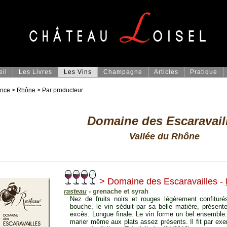
eil
Les Livres
Les Vins
Champagne
Articles
Pratique
ance
>
Rhône
> Par producteur
Domaine des Escaravail
Vallée du Rhône
> Domaine des Escaravailles -
rasteau
- grenache et syrah
Nez de fruits noirs et rouges légèrement confituré
bouche, le vin séduit par sa belle matière, présen
excès. Longue finale. Le vin forme un bel ensemble. 
marier même aux plats assez présents. Il fit par ex