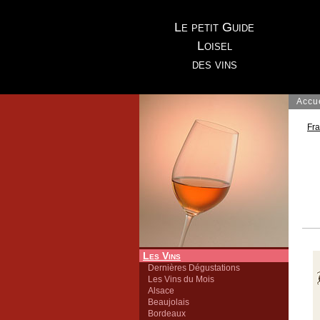
Le petit Guide
Loisel
des vins
Accu
Fr
Les Vins
Dernières Dégustations
Les Vins du Mois
Alsace
Beaujolais
Bordeaux