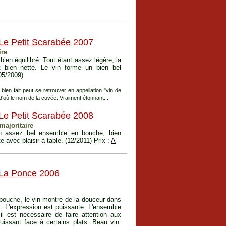
Le Petit Scarabée
2007
ire
 bien équilibré. Tout étant assez légère, la
 bien nette. Le vin forme un bien bel
(05/2009)
ien fait peut se retrouver en appellation "vin de
, d'où le nom de la cuvée. Vraiment étonnant...
Le Petit Scarabée 2008
majoritaire
un assez bel ensemble en bouche, bien
e avec plaisir à table. (12/2011) Prix :
A
La Ponce
2006
n bouche, le vin montre de la douceur dans
e. L'expression est puissante. L'ensemble
l est nécessaire de faire attention aux
puissant face à certains plats. Beau vin.