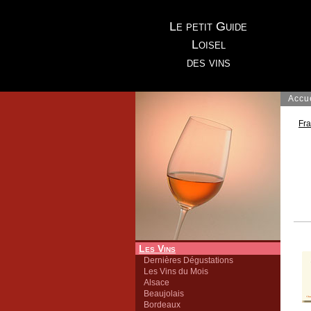
Le petit Guide
Loisel
des vins
Accu
Fr
Les Vins
Dernières Dégustations
Les Vins du Mois
Alsace
Beaujolais
Bordeaux