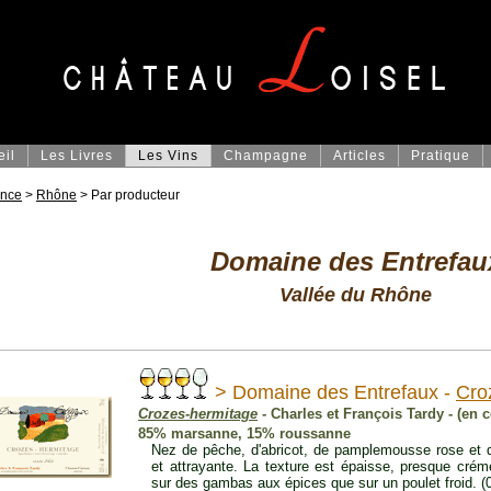
eil
Les Livres
Les Vins
Champagne
Articles
Pratique
ance
>
Rhône
> Par producteur
Domaine des Entrefau
Vallée du Rhône
> Domaine des Entrefaux -
Cro
Crozes-hermitage
- Charles et François Tardy - (en 
85% marsanne, 15% roussanne
Nez de pêche, d'abricot, de pamplemousse rose et d
et attrayante. La texture est épaisse, presque crém
sur des gambas aux épices que sur un poulet froid. (