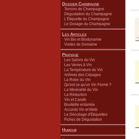
Dossier Champagne
Terroirs de Champagne
Dégustation du Champagne
L'Étiquette du Champagne
Le Dosage du Champagne
Les Articles
Vin Bio et Biodynamie
Visites de Domaine
Pratique
Les Salons du Vin
Les Verres à Vin
La Température du Vin
Arômes des Cépages
La Robe du Vin
Qu'est ce qu'un Vin Fermé ?
La Minéralité du Vin
La Réduction
Vin et Carafe
Bouteille entamée
Accords Vin et Mets
Le Décollage d'Étiquettes
Fiches de Dégustation
Humour