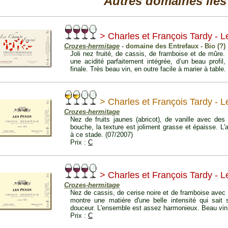
Autres domaines liés
> Charles et François Tardy -
Crozes-hermitage
- domaine des Entrefaux - Bio (?)
Joli nez fruité, de cassis, de framboise et de mûre.
une acidité parfaitement intégrée, d’un beau profil
finale. Très beau vin, en outre facile à marier à table.
> Charles et François Tardy - 
Crozes-hermitage
Nez de fruits jaunes (abricot), de vanille avec des 
bouche, la texture est joliment grasse et épaisse. L'a
à ce stade. (07/2007)
Prix :
C
> Charles et François Tardy - 
Crozes-hermitage
Nez de cassis, de cerise noire et de framboise avec
montre une matière d'une belle intensité qui sait 
douceur. L'ensemble est assez harmonieux. Beau vin
Prix :
C