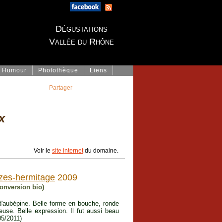
Dégustations
Vallée du Rhône
Humour
Photothèque
Liens
Partager
x
Voir le
site internet
du domaine.
zes-hermitage
2009
conversion bio)
'aubépine. Belle forme en bouche, ronde
euse. Belle expression. Il fut aussi beau
05/2011)