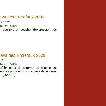
java des Entrefaux
2009
donnay
e lot : C09)
n équilibré en bouche, d'expression très
Java des Entrefaux
2009
ier
e lot : V09)
d'abricot et de pomme. La bouche est
nt sages pour un vin à base de viognier.
s. (06/2010)