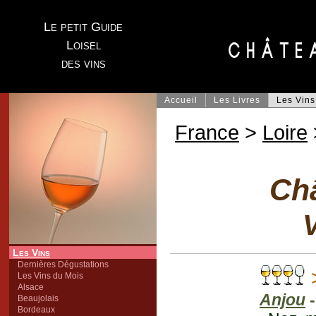
Le petit Guide
Loisel
des vins
Accueil
Les Livres
Les Vins
France
>
Loire
Ch
V
Les Vins
Dernières Dégustations
Les Vins du Mois
Alsace
Anjou
-
Beaujolais
Bordeaux