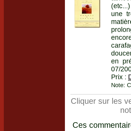
(etc..
une tr
matiè
prolon
encor
caraf
doucem
en pr
07/20
Prix :
Note: C
Cliquer sur les 
not
Ces commentaires