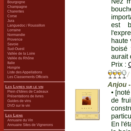
Nez mi
Bourgogne
Champagne
bouch
Charentes
import
Corse
Jura
est b
Languedoc / Roussillon
Lorraine
l'expr
Normandie
haute 
Provence
Savoie
boisé 
Sud-Ouest
Vallée de la Loire
aurait
Vallée du Rhône
Prix :
Italie
Hongrie
Liste des Appellations
Les Classements Officiels
Anjou
-
Les Livres sur le vin
• [not
Plein d'Idées de Cadeaux
Présentations de livres
de fru
Guides de vins
DVD sur le vin
const
partic
Les Liens
Annuaire du Vin
En l'é
Annuaire Sites de Vignerons