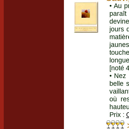
• Au p
paraî
devine
jours 
matièr
jaunes
touche
longu
[noté 
• Nez 
belle 
vaillan
où re
hauteu
Prix :