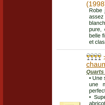
(1998
Robe j
assez
blanch
pure, 
belle 
et cla
chau
Quarts
• Une 
une m
perfec
• Supe
abrico