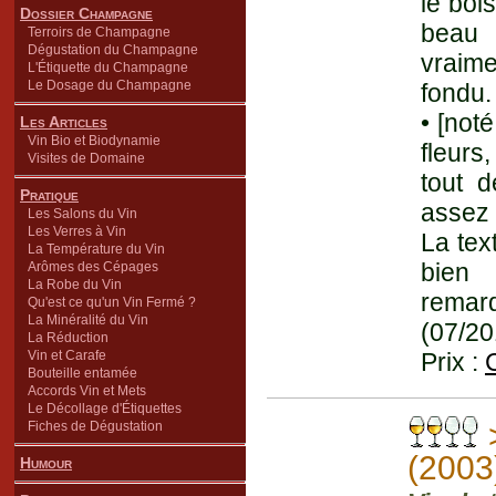
le boi
Dossier Champagne
beau 
Terroirs de Champagne
Dégustation du Champagne
vraime
L'Étiquette du Champagne
Le Dosage du Champagne
fondu.
• [not
Les Articles
Vin Bio et Biodynamie
fleurs
Visites de Domaine
tout d
Pratique
assez 
Les Salons du Vin
Les Verres à Vin
La tex
La Température du Vin
bien 
Arômes des Cépages
La Robe du Vin
remar
Qu'est ce qu'un Vin Fermé ?
La Minéralité du Vin
(07/20
La Réduction
Vin et Carafe
Prix :
Bouteille entamée
Accords Vin et Mets
Le Décollage d'Étiquettes
Fiches de Dégustation
(2003
Humour