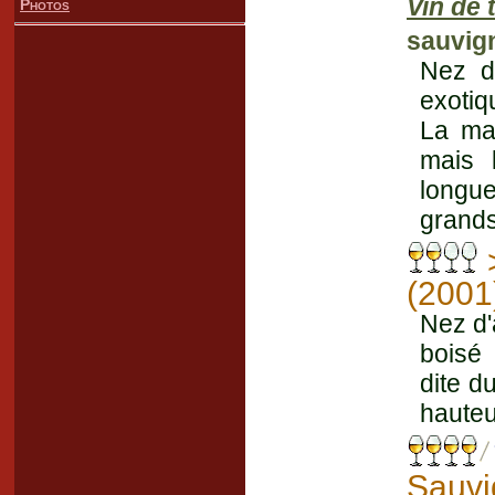
Vin de 
Photos
sauvig
Nez de
exotiq
La mat
mais 
longue
grands
(2001
Nez d'
boisé 
dite d
hauteu
Sauvi