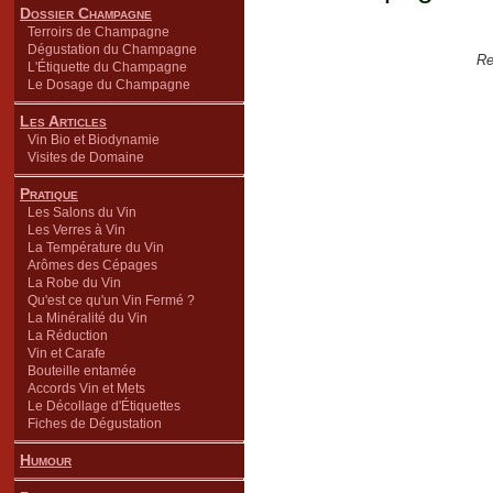
Dossier Champagne
Terroirs de Champagne
Dégustation du Champagne
Re
L'Étiquette du Champagne
Le Dosage du Champagne
Les Articles
Vin Bio et Biodynamie
Visites de Domaine
Pratique
Les Salons du Vin
Les Verres à Vin
La Température du Vin
Arômes des Cépages
La Robe du Vin
Qu'est ce qu'un Vin Fermé ?
La Minéralité du Vin
La Réduction
Vin et Carafe
Bouteille entamée
Accords Vin et Mets
Le Décollage d'Étiquettes
Fiches de Dégustation
Humour