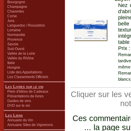
Bourgogne
Nez d
Champagne
d'abr
Charentes
Corse
plein
Jura
belle
Languedoc / Roussillon
textu
Lorraine
Normandie
intég
Provence
table
Savoie
Prix 
Sud-Ouest
Vallée de la Loire
Remarq
Vallée du Rhône
tardiv
Italie
même p
Hongrie
Liste des Appellations
Remar
Les Classements Officiels
blancs)
Les Livres sur le vin
Plein d'Idées de Cadeaux
Cliquer sur les 
Présentations de livres
Guides de vins
not
DVD sur le vin
Les Liens
Ces commentaires
Annuaire du Vin
Annuaire Sites de Vignerons
... la page su