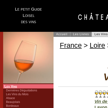
Le petit Guide
Loisel
des vins
Accueil
Les Livres
Les Vins
France
>
Loire
V
Les Vins
Dernières Dégustations
Les Vins du Mois
Alsace
Vin de
Beaujolais
Bordeaux
Layon