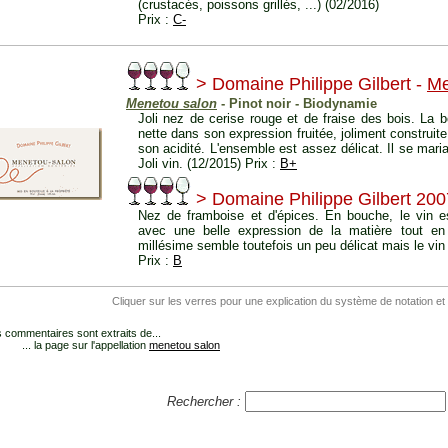
(crustacés, poissons grillés, ...) (02/2016)
Prix :
C-
> Domaine Philippe Gilbert -
Me
Menetou salon
- Pinot noir - Biodynamie
Joli nez de cerise rouge et de fraise des bois. La b
nette dans son expression fruitée, joliment construite
son acidité. L'ensemble est assez délicat. Il se mari
Joli vin. (12/2015) Prix :
B+
> Domaine Philippe Gilbert 200
Nez de framboise et d'épices. En bouche, le vin es
avec une belle expression de la matière tout en f
millésime semble toutefois un peu délicat mais le vin 
Prix :
B
Cliquer sur les verres pour une explication du système de notation et
 commentaires sont extraits de...
... la page sur l'appellation
menetou salon
Rechercher :