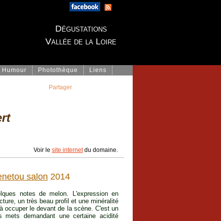
Dégustations
Vallée de la Loire
Humour
Photothèque
Liens
Partager
rt
Voir le
site internet
du domaine.
netou salon
2014
lques notes de melon. L'expression en
ture, un très beau profil et une minéralité
à occuper le devant de la scène. C'est un
des mets demandant une certaine acidité