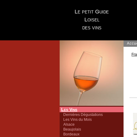
Le petit Guide
Loisel
des vins
Accu
Fr
Les Vins
Dernières Dégustations
Les Vins du Mois
Alsace
Beaujolais
Bordeaux