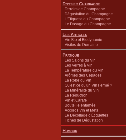
Dossier Champagne
Terroirs de Champagne
Dégustation du Champagne
L'Étiquette du Champagne
Le Dosage du Champagne
Les Articles
Vin Bio et Biodynamie
Visites de Domaine
Pratique
Les Salons du Vin
Les Verres à Vin
La Température du Vin
Arômes des Cépages
La Robe du Vin
Qu'est ce qu'un Vin Fermé ?
La Minéralité du Vin
La Réduction
Vin et Carafe
Bouteille entamée
Accords Vin et Mets
Le Décollage d'Étiquettes
Fiches de Dégustation
Humour