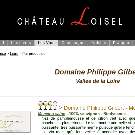
eil
Les Livres
Les Vins
Champagne
Articles
Pratique
ance
>
Loire
> Par producteur
Domaine Philippe Gilbe
Vallée de la Loire
> Domaine Philippe Gilbert -
Me
Menetou salon
- 100% sauvignon - Biodynamie
Nez de pamplemousse et de citron vert avec que
bouche est plus retenue. Le vin montre une belle struc
puissante, très puissante même puisque qu'elle tend 
joli vin mais qu'il faut veiller à accorder avec 