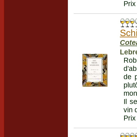
Prix
Sch
Cote
Lebr
Robe
d'ab
de p
plu
mont
Il s
vin 
Prix