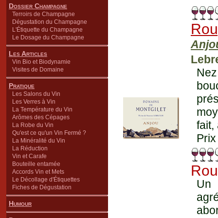
Dossier Champagne
Terroirs de Champagne
Dégustation du Champagne
Rou
L'Étiquette du Champagne
Le Dosage du Champagne
Anjo
Les Articles
Lebr
Vin Bio et Biodynamie
Visites de Domaine
Nez
bouc
Pratique
Les Salons du Vin
pré
Les Verres à Vin
moye
La Température du Vin
Arômes des Cépages
fait
La Robe du Vin
Qu'est ce qu'un Vin Fermé ?
Prix
La Minéralité du Vin
La Réduction
Vin et Carafe
Bouteille entamée
Rou
Accords Vin et Mets
Le Décollage d'Étiquettes
Un 
Fiches de Dégustation
agré
Humour
abor