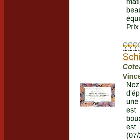
mati
bea
équi
Prix
Sch
Cote
Vinc
Nez 
d'ép
une 
est
bouc
est
(07