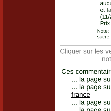
aucu
et l
(11/
Prix
Note: 
sucre.
Cliquer sur les 
not
Ces commentaires
... la page su
... la page su
france
... la page su
... la page su