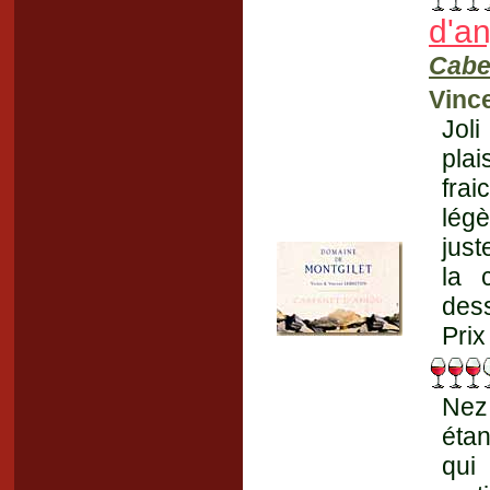
d'an
Cabe
Vinc
Joli
plai
frai
légè
just
la 
dess
Prix
Nez 
étan
qui