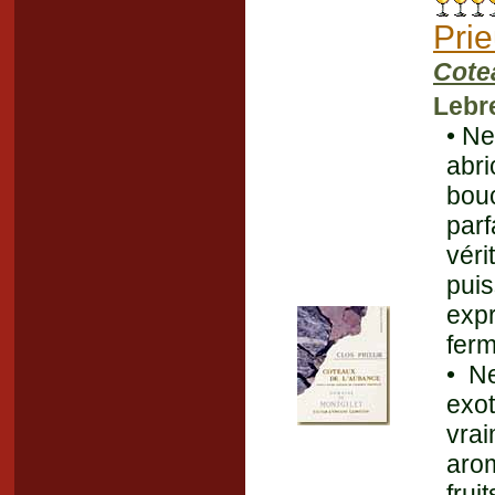
Prie
Cote
Lebr
• Ne
abri
bouc
parf
véri
pui
expr
ferm
• Ne
exo
vrai
aro
fru