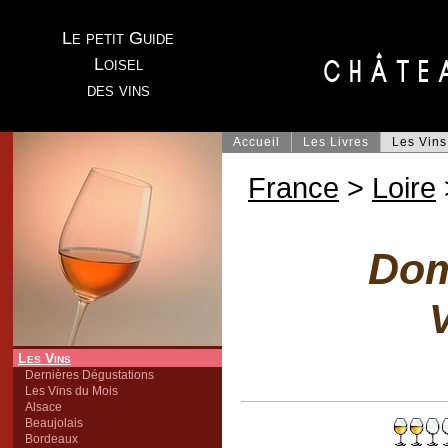
Le petit Guide
Loisel
des vins
Accueil
Les Livres
Les Vins
France
>
Loire
Dom
V
Les Vins
Dernières Dégustations
Les Vins du Mois
Alsace
Beaujolais
Bordeaux