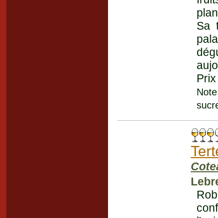
plan
Sa t
pal
dég
aujo
Prix
Note
sucr
Ter
Cote
Lebr
Rob
conf