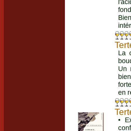
l'a
fond
Bien
inté
Ter
La 
bouq
Un n
bie
fort
en r
Ter
• E
conf