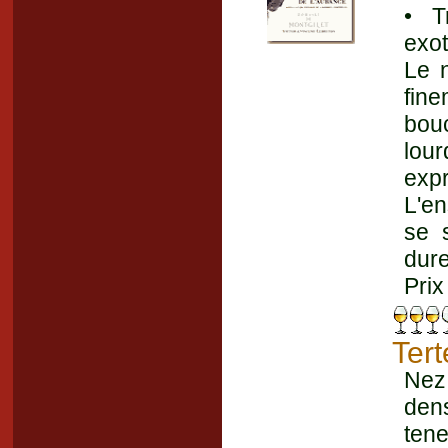
• T
exot
Le 
fin
bou
lour
expr
L'en
se 
dur
Prix
Ter
Nez 
dens
ten