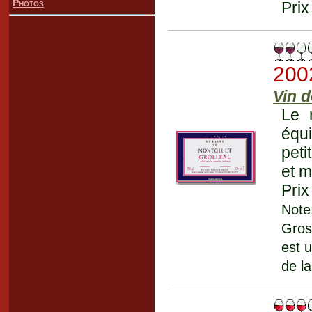
Photos
Prix
200
Vin d
Le 
équ
peti
et m
Prix
Note
Gros
est 
de la