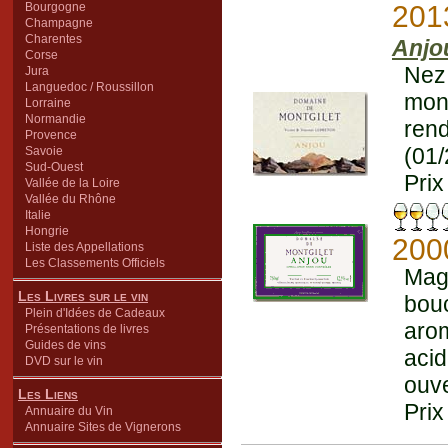
Bourgogne
201
Champagne
Charentes
Anjo
Corse
Nez 
Jura
Languedoc / Roussillon
mont
Lorraine
Normandie
ren
Provence
(01
Savoie
Sud-Ouest
Prix
Vallée de la Loire
Vallée du Rhône
Italie
Hongrie
200
Liste des Appellations
Les Classements Officiels
Magn
Les Livres sur le vin
bou
Plein d'Idées de Cadeaux
arom
Présentations de livres
Guides de vins
aci
DVD sur le vin
ouve
Les Liens
Prix
Annuaire du Vin
Annuaire Sites de Vignerons