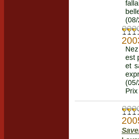
fall
bel
(08/
200
Nez 
est 
et s
exp
(05
Prix
200
Save