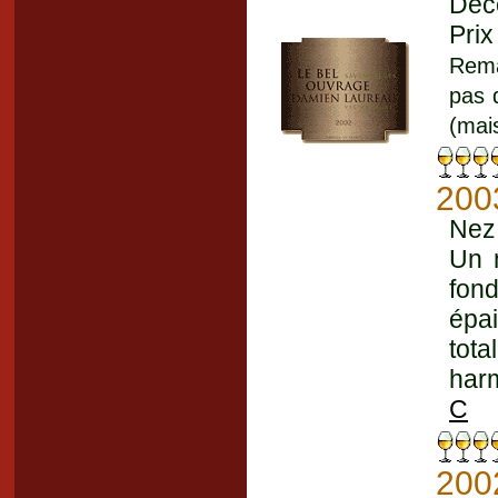
Déc
Prix
Rema
pas 
(mai
200
Nez 
Un 
fond
épai
tot
harm
C
200