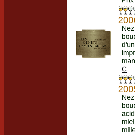
Prix
200
Nez
bou
d'u
imp
mani
C
200
Nez 
bou
aci
mie
mil