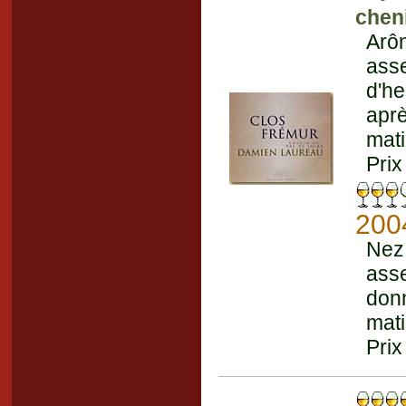
chen
Arôm
ass
d'h
apr
mati
Prix
200
Nez 
asse
don
mati
Prix