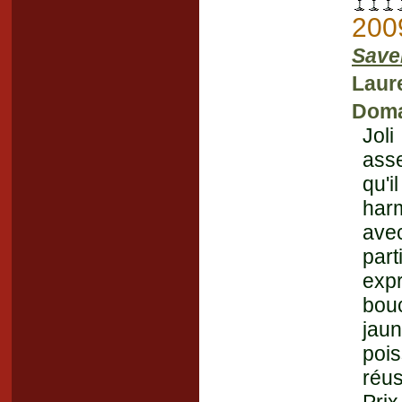
200
Save
Laur
Doma
Joli
asse
qu'i
harm
ave
par
exp
bouc
jaun
poi
réus