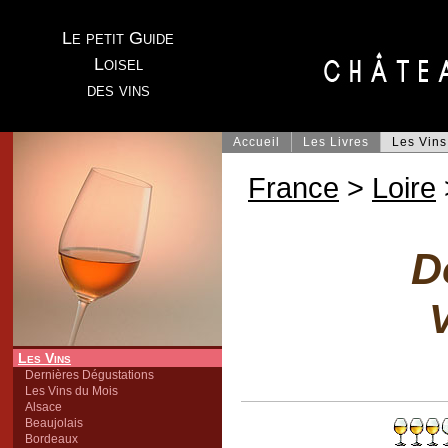
Le petit Guide
Loisel
des vins
Accueil
Les Livres
Les Vins
France
>
Loire
D
V
Les Vins
Dernières Dégustations
Les Vins du Mois
Alsace
Beaujolais
Bordeaux