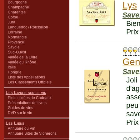
Bourgogne
Lys
Champagne
Charentes
Save
Corse
Bien
Jura
Languedoc / Roussillon
Prix
Lorraine
Normandie
Provence
Savoie
Sud-Ouest
Vallée de la Loire
Gen
Vallée du Rhône
Italie
Save
Hongrie
Liste des Appellations
Joli
Les Classements Officiels
d'ag
Les Livres sur le vin
asse
Plein d'Idées de Cadeaux
Présentations de livres
peu
Guides de vins
save
DVD sur le vin
Prix
Les Liens
Annuaire du Vin
Annuaire Sites de Vignerons