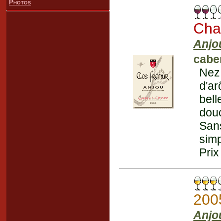
Photos
Cha
Anjo
cabe
Nez
d'ar
bell
douc
Sans
simp
Prix
200
Anjo