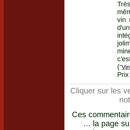
Très
mêm
vin 
d'u
int
joli
miné
c'es
(
"
Vin
Prix
Cliquer sur les 
not
Ces commentaires
... la page su