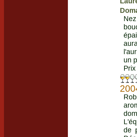
Laur
Doma
Nez 
bou
épai
aura
l'au
un p
Prix
200
Rob
aro
dom
L'éq
de p