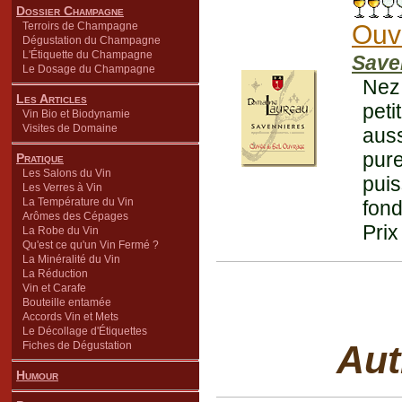
Dossier Champagne
Terroirs de Champagne
Ouv
Dégustation du Champagne
L'Étiquette du Champagne
Save
Le Dosage du Champagne
Nez
Les Articles
peti
Vin Bio et Biodynamie
Visites de Domaine
aus
pure
Pratique
Les Salons du Vin
puis
Les Verres à Vin
La Température du Vin
fond
Arômes des Cépages
Prix
La Robe du Vin
Qu'est ce qu'un Vin Fermé ?
La Minéralité du Vin
La Réduction
Vin et Carafe
Bouteille entamée
Accords Vin et Mets
Le Décollage d'Étiquettes
Aut
Fiches de Dégustation
Humour