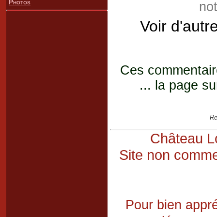
Photos
not
Voir d'autr
Ces commentaires
... la page su
Re
Château Lo
Site non commer
Pour bien appré