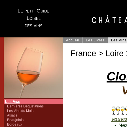
Le petit Guide
Loisel
des vins
Accueil
Les Livres
Les Vins
France
>
Loire
Clo
V
Les Vins
Dernières Dégustations
Les Vins du Mois
Alsace
Vouvr
Beaujolais
Bordeaux
• Nez