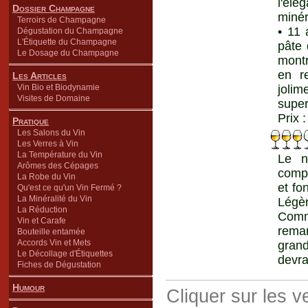
l'él
Dossier Champagne
minér
Terroirs de Champagne
• 11 
Dégustation du Champagne
L'Étiquette du Champagne
pâte 
Le Dosage du Champagne
montr
en r
Les Articles
Vin Bio et Biodynamie
joli
Visites de Domaine
super
Prix 
Pratique
Les Salons du Vin
Les Verres à Vin
La Température du Vin
Le n
Arômes des Cépages
compl
La Robe du Vin
et fo
Qu'est ce qu'un Vin Fermé ?
La Minéralité du Vin
Légèr
La Réduction
Comm
Vin et Carafe
rema
Bouteille entamée
Accords Vin et Mets
grand
Le Décollage d'Étiquettes
devra
Fiches de Dégustation
Humour
Cliquer sur les 