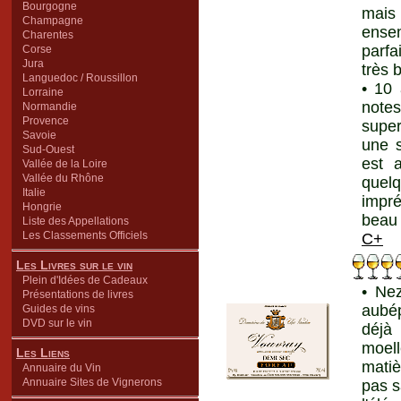
Bourgogne
mais
Champagne
ensem
Charentes
parfa
Corse
Jura
très 
Languedoc / Roussillon
• 10
Lorraine
notes
Normandie
Provence
super
Savoie
une s
Sud-Ouest
est 
Vallée de la Loire
Vallée du Rhône
quel
Italie
impré
Hongrie
beau 
Liste des Appellations
Les Classements Officiels
C+
Les Livres sur le vin
Plein d'Idées de Cadeaux
• Nez
Présentations de livres
aubép
Guides de vins
DVD sur le vin
déjà
moell
Les Liens
matiè
Annuaire du Vin
Annuaire Sites de Vignerons
pas s