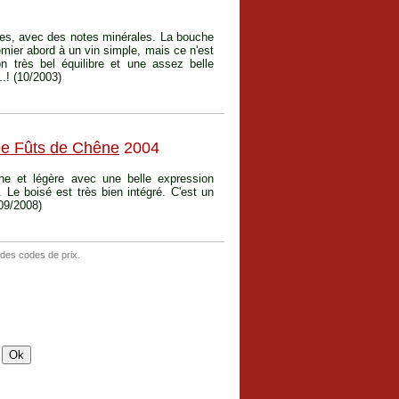
umes, avec des notes minérales. La bouche
emier abord à un vin simple, mais ce n'est
n très bel équilibre et une assez belle
..! (10/2003)
e Fûts de Chêne
2004
he et légère avec une belle expression
 Le boisé est très bien intégré. C'est un
(09/2008)
 des codes de prix.