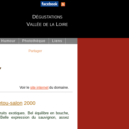
Dégustations
Vallée de la Loire
Humour
Photothèque
Liens
Partager
y
Voir le
site internet
du domaine.
tou-salon
2000
ruits exotiques. Bel équilibre en bouche,
. Belle expression du sauvignon, assez