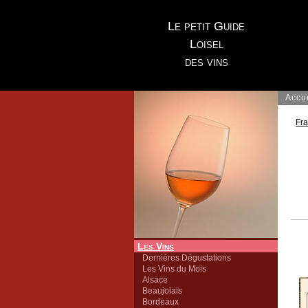
Le petit Guide
Loisel
des vins
Accu
Fr
Les Vins
Dernières Dégustations
Les Vins du Mois
Alsace
Beaujolais
Bordeaux