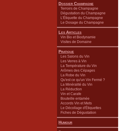
Dossier Champagne
Terroirs de Champagne
Dégustation du Champagne
L'Étiquette du Champagne
Le Dosage du Champagne
Les Articles
Vin Bio et Biodynamie
Visites de Domaine
Pratique
Les Salons du Vin
Les Verres à Vin
La Température du Vin
Arômes des Cépages
La Robe du Vin
Qu'est ce qu'un Vin Fermé ?
La Minéralité du Vin
La Réduction
Vin et Carafe
Bouteille entamée
Accords Vin et Mets
Le Décollage d'Étiquettes
Fiches de Dégustation
Humour