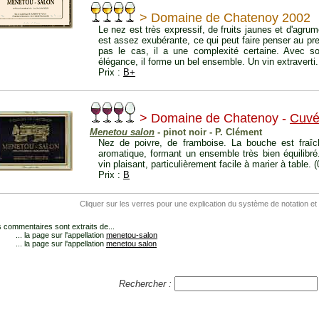
> Domaine de Chatenoy 2002
Le nez est très expressif, de fruits jaunes et d'agr
est assez exubérante, ce qui peut faire penser au pr
pas le cas, il a une complexité certaine. Avec so
élégance, il forme un bel ensemble. Un vin extraverti.
Prix :
B+
> Domaine de Chatenoy -
Cuvé
Menetou salon
- pinot noir - P. Clément
Nez de poivre, de framboise. La bouche est fraîc
aromatique, formant un ensemble très bien équilibré.
vin plaisant, particulièrement facile à marier à table. 
Prix :
B
Cliquer sur les verres pour une explication du système de notation et
 commentaires sont extraits de...
... la page sur l'appellation
menetou-salon
... la page sur l'appellation
menetou salon
Rechercher :