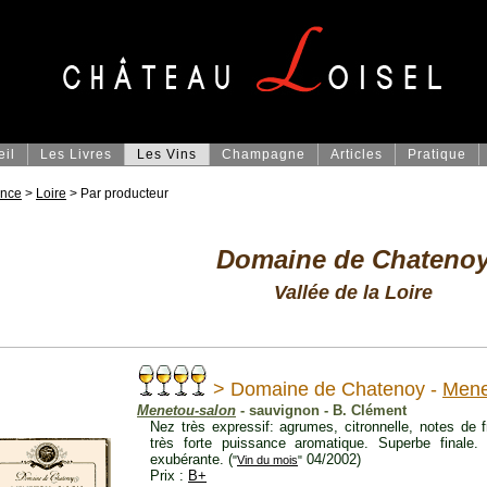
eil
Les Livres
Les Vins
Champagne
Articles
Pratique
ance
>
Loire
> Par producteur
Domaine de Chateno
Vallée de la Loire
> Domaine de Chatenoy -
Mene
Menetou-salon
- sauvignon - B. Clément
Nez très expressif: agrumes, citronnelle, notes de f
très forte puissance aromatique. Superbe finale
exubérante. (
04/2002)
"
Vin du mois
"
Prix :
B+