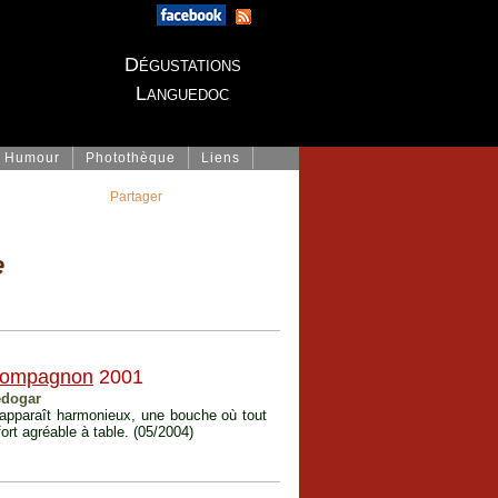
Dégustations
Languedoc
Humour
Photothèque
Liens
Partager
e
Compagnon
2001
edogar
n apparaît harmonieux, une bouche où tout
ort agréable à table. (05/2004)