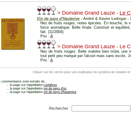
> Domaine Grand Lauze -
Le C
Vin de pays d'Hauterive
- André & Xavier Ledogar -
Nez de fruits rouges, notes épicées. En bouche, le v
force aromatique. Belle finale. Construit et équilibr
fait. (11/2004)
Prix :
A
> Domaine Grand Lauze - Le C
Nez de fruits rouges. Belle matière bien mûre, une 
tout petit peu marqué par l'alcool mais sans excès. Jo
Prix :
A
Cliquer sur les verres pour une explication du système de notation et
 commentaires sont extraits de...
... la page sur l'appellation
corbières
... la page sur l'appellation
vin de pays d'oc
... la page sur l'appellation
vin de pays d'hauterive
Rechercher :