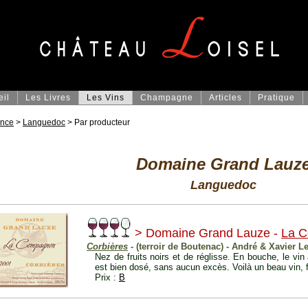
eil
Les Livres
Les Vins
Champagne
Articles
Pratique
ance
>
Languedoc
> Par producteur
Domaine Grand Lauz
Languedoc
> Domaine Grand Lauze -
La 
Corbières
- (terroir de Boutenac) - André & Xavier L
Nez de fruits noirs et de réglisse. En bouche, le vi
est bien dosé, sans aucun excès. Voilà un beau vin, f
Prix :
B