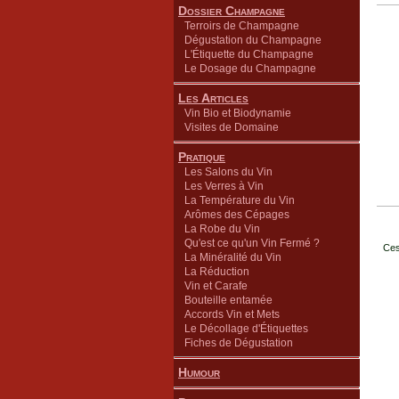
Dossier Champagne
Terroirs de Champagne
Dégustation du Champagne
L'Étiquette du Champagne
Le Dosage du Champagne
Les Articles
Vin Bio et Biodynamie
Visites de Domaine
Pratique
Les Salons du Vin
Les Verres à Vin
La Température du Vin
Arômes des Cépages
La Robe du Vin
Qu'est ce qu'un Vin Fermé ?
Ces
La Minéralité du Vin
La Réduction
Vin et Carafe
Bouteille entamée
Accords Vin et Mets
Le Décollage d'Étiquettes
Fiches de Dégustation
Humour