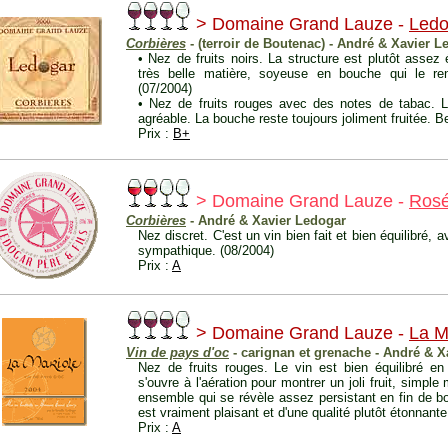
> Domaine Grand Lauze -
Ledo
Corbières
- (terroir de Boutenac) - André & Xavier L
• Nez de fruits noirs. La structure est plutôt assez é
très belle matière, soyeuse en bouche qui le ren
(07/2004)
• Nez de fruits rouges avec des notes de tabac. L
agréable. La bouche reste toujours joliment fruitée. Bea
Prix :
B+
> Domaine Grand Lauze -
Ros
Corbières
- André & Xavier Ledogar
Nez discret. C'est un vin bien fait et bien équilibré,
sympathique. (08/2004)
Prix :
A
> Domaine Grand Lauze -
La M
Vin de pays d'oc
- carignan et grenache - André & X
Nez de fruits rouges. Le vin est bien équilibré e
s'ouvre à l'aération pour montrer un joli fruit, simpl
ensemble qui se révèle assez persistant en fin de bo
est vraiment plaisant et d'une qualité plutôt étonnante
Prix :
A