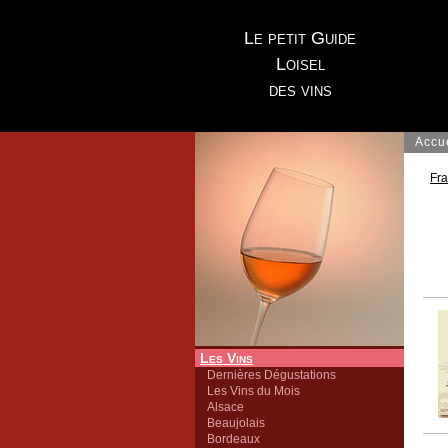
Le petit Guide
Loisel
des vins
Accu
Fr
Les Vins
Dernières Dégustations
Les Vins du Mois
Alsace
Beaujolais
Bordeaux