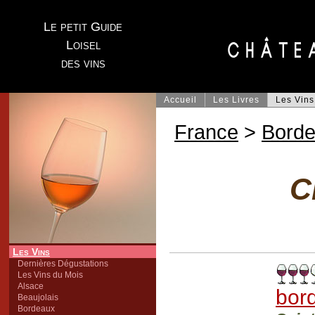
Le petit Guide
Loisel
des vins
Accueil
Les Livres
Les Vins
France
>
Bord
C
Les Vins
Dernières Dégustations
Les Vins du Mois
Alsace
bor
Beaujolais
Bordeaux