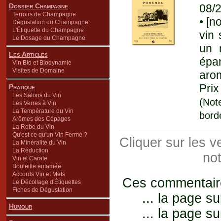
Dossier Champagne
08/
Terroirs de Champagne
• [n
Dégustation du Champagne
L'Étiquette du Champagne
vin 
Le Dosage du Champagne
un 
Les Articles
épan
Vin Bio et Biodynamie
Visites de Domaine
arom
Prix
Pratique
Les Salons du Vin
(Not
Les Verres à Vin
La Température du Vin
bord
Arômes des Cépages
La Robe du Vin
Qu'est ce qu'un Vin Fermé ?
Cliquer sur les 
La Minéralité du Vin
La Réduction
not
Vin et Carafe
Bouteille entamée
Accords Vin et Mets
Ces commentaires
Le Décollage d'Étiquettes
Fiches de Dégustation
... la page su
Humour
... la page su