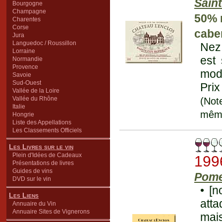
Sain
Bourgogne
Champagne
50% 
Charentes
Corse
cabe
Jura
Languedoc / Roussillon
Nez 
Lorraine
est
Normandie
Provence
mode
Savoie
Sud-Ouest
Prix
Vallée de la Loire
Vallée du Rhône
(Not
Italie
mêm
Hongrie
Liste des Appellations
Les Classements Officiels
Les Livres sur le vin
Plein d'Idées de Cadeaux
199
Présentations de livres
Guides de vins
Pome
DVD sur le vin
• [n
Les Liens
att
Annuaire du Vin
Annuaire Sites de Vignerons
mais