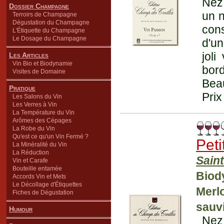
Nez
Dossier Champagne
un n
Terroirs de Champagne
Dégustation du Champagne
cons
L'Étiquette du Champagne
Le Dosage du Champagne
d'un
joli
Les Articles
Vin Bio et Biodynamie
bord
Visites de Domaine
Beau
Pratique
Prix
Les Salons du Vin
Les Verres à Vin
La Température du Vin
Arômes des Cépages
La Robe du Vin
Qu'est ce qu'un Vin Fermé ?
Pet
La Minéralité du Vin
La Réduction
Sain
Vin et Carafe
Bouteille entamée
Biod
Accords Vin et Mets
Le Décollage d'Étiquettes
Merlo
Fiches de Dégustation
sauvi
Humour
Nez 