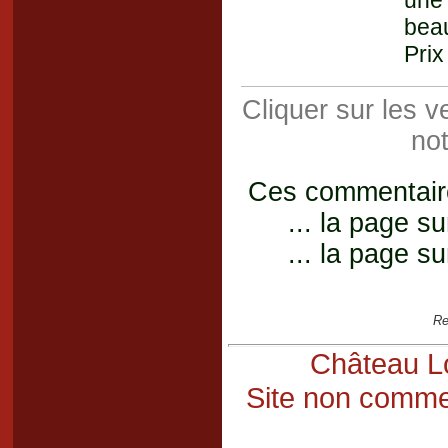
une 
beau
Prix
Cliquer sur les 
not
Ces commentaires
... la page su
... la page su
Re
Château Lo
Site non commer