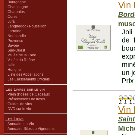
Bourgogne
Vin
Champagne
Charentes
Bord
Corse
Jura
musc
Languedoc / Roussillon
Joli
Lorraine
Normandie
de 
Provence
Savoie
bouc
Sud-Ouest
expr
Vallée de la Loire
Vallée du Rhône
miné
Italie
Hongrie
un j
Liste des Appellations
Prix
Les Classements Officiels
Les Livres sur le vin
Plein d'Idées de Cadeaux
Présentations de livres
Guides de vins
Vin
DVD sur le vin
Sain
Les Liens
Annuaire du Vin
Mich
Annuaire Sites de Vignerons