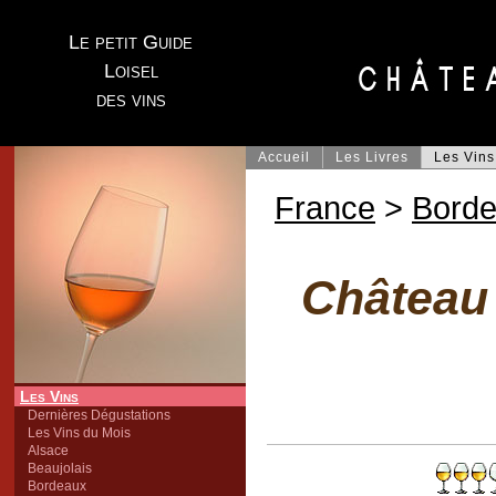
Le petit Guide
Loisel
des vins
Accueil
Les Livres
Les Vins
France
>
Bord
Château 
Les Vins
Dernières Dégustations
Les Vins du Mois
Alsace
Beaujolais
Bordeaux