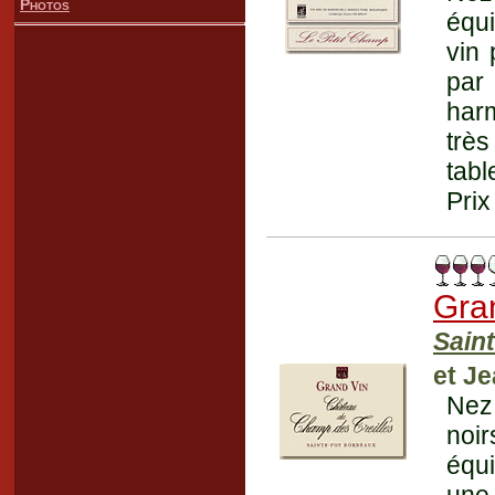
Photos
équi
vin 
par
harm
très
tabl
Prix
Gra
Sain
et J
Nez
noi
équi