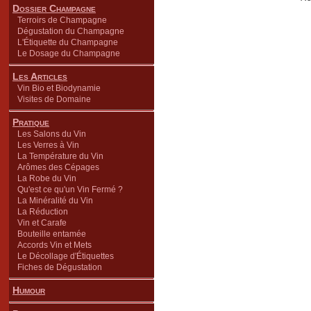
Dossier Champagne
Terroirs de Champagne
Dégustation du Champagne
L'Étiquette du Champagne
Le Dosage du Champagne
Les Articles
Vin Bio et Biodynamie
Visites de Domaine
Pratique
Les Salons du Vin
Les Verres à Vin
La Température du Vin
Arômes des Cépages
La Robe du Vin
Qu'est ce qu'un Vin Fermé ?
La Minéralité du Vin
La Réduction
Vin et Carafe
Bouteille entamée
Accords Vin et Mets
Le Décollage d'Étiquettes
Fiches de Dégustation
Humour