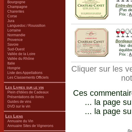
Bourgogne
Entre-de
Champagne
(Pas de
Charentes
Prix :
A
Corse
Jura
Languedoc / Roussillon
Lorraine
Normandie
Provence
Bordeaux
Savoie
Nez dis
Sud-Ouest
équilibr
Vallée de la Loire
Prix :
A
Vallée du Rhône
Italie
Cliquer sur les 
Hongrie
Liste des Appellations
not
Les Classements Officiels
Les Livres sur le vin
Ces commentaires
Plein d'Idées de Cadeaux
Présentations de livres
... la page su
Guides de vins
DVD sur le vin
... la page su
Les Liens
Annuaire du Vin
Annuaire Sites de Vignerons
Re