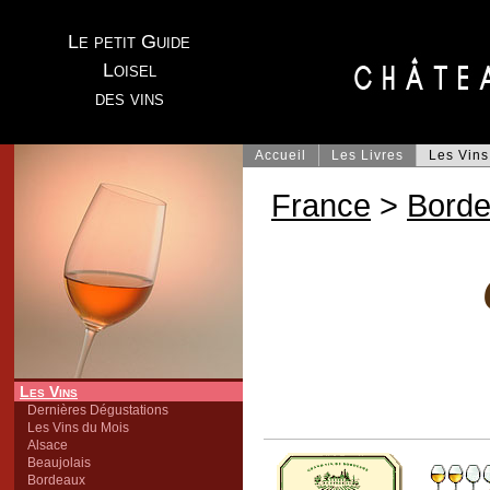
Le petit Guide
Loisel
des vins
Accueil
Les Livres
Les Vins
France
>
Bord
Les Vins
Dernières Dégustations
Les Vins du Mois
Alsace
Beaujolais
Bordeaux