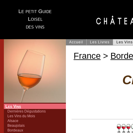
Le petit Guide
Loisel
des vins
Accueil
Les Livres
Les Vins
France
>
Bord
C
Les Vins
Dernières Dégustations
Les Vins du Mois
Alsace
Beaujolais
Bordeaux