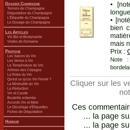
• [no
Dossier Champagne
Terroirs de Champagne
longue
Dégustation du Champagne
L'Étiquette du Champagne
• [not
Le Dosage du Champagne
bien c
Les Articles
matièr
Vin Bio et Biodynamie
Visites de Domaine
mais n
Prix :
Pratique
Les Salons du Vin
Note :
Les Verres à Vin
La Température du Vin
bordela
Arômes des Cépages
La Robe du Vin
Qu'est ce qu'un Vin Fermé ?
Cliquer sur les 
La Minéralité du Vin
La Réduction
not
Vin et Carafe
Bouteille entamée
Accords Vin et Mets
Ces commentaires
Le Décollage d'Étiquettes
Fiches de Dégustation
... la page su
Humour
... la page su