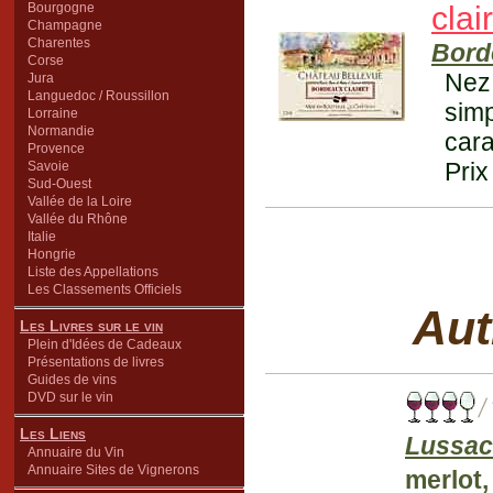
Bourgogne
clai
Champagne
Charentes
Bord
Corse
Nez 
Jura
Languedoc / Roussillon
sim
Lorraine
Normandie
cara
Provence
Prix
Savoie
Sud-Ouest
Vallée de la Loire
Vallée du Rhône
Italie
Hongrie
Liste des Appellations
Les Classements Officiels
Aut
Les Livres sur le vin
Plein d'Idées de Cadeaux
Présentations de livres
Guides de vins
DVD sur le vin
Les Liens
Lussac
Annuaire du Vin
Annuaire Sites de Vignerons
merlot,