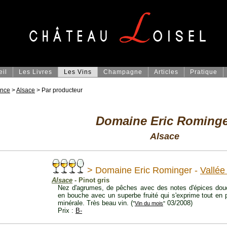
eil
Les Livres
Les Vins
Champagne
Articles
Pratique
ance
>
Alsace
> Par producteur
Domaine Eric Rominge
Alsace
> Domaine Eric Rominger -
Vallée
Alsace
- Pinot gris
Nez d'agrumes, de pêches avec des notes d'épices douce
en bouche avec un superbe fruité qui s'exprime tout en 
minérale. Très beau vin. (
03/2008)
"
Vin du mois
"
Prix :
B-