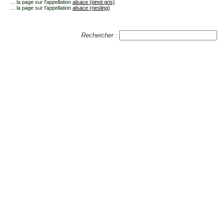
... la page sur l'appellation
alsace (pinot gris)
... la page sur l'appellation
alsace (riesling)
Rechercher :