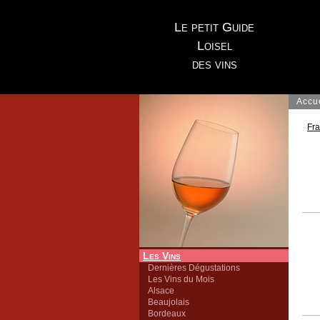
Le petit Guide
Loisel
des vins
Accu
Fr
Les Vins
Dernières Dégustations
Les Vins du Mois
Alsace
Beaujolais
Bordeaux