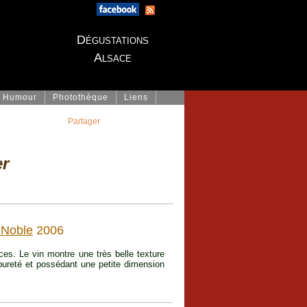
Dégustations
Alsace
Humour
Photothèque
Liens
Partager
r
 Noble
2006
s. Le vin montre une très belle texture
pureté et possédant une petite dimension