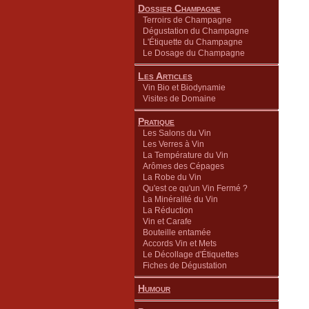
Dossier Champagne
Terroirs de Champagne
Dégustation du Champagne
L'Étiquette du Champagne
Le Dosage du Champagne
Les Articles
Vin Bio et Biodynamie
Visites de Domaine
Pratique
Les Salons du Vin
Les Verres à Vin
La Température du Vin
Arômes des Cépages
La Robe du Vin
Qu'est ce qu'un Vin Fermé ?
La Minéralité du Vin
La Réduction
Vin et Carafe
Bouteille entamée
Accords Vin et Mets
Le Décollage d'Étiquettes
Fiches de Dégustation
Humour