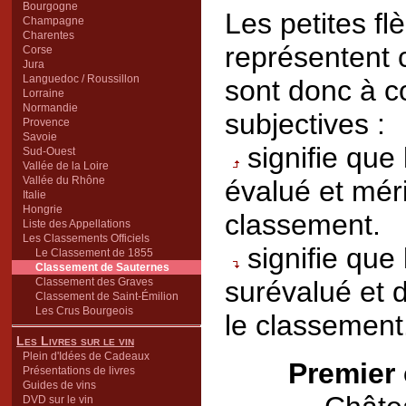
Bourgogne
Les petites f
Champagne
Charentes
représentent c
Corse
Jura
Languedoc / Roussillon
sont donc à c
Lorraine
Normandie
subjectives :
Provence
Savoie
signifie que
Sud-Ouest
Vallée de la Loire
Vallée du Rhône
évalué et mér
Italie
Hongrie
classement.
Liste des Appellations
Les Classements Officiels
signifie que
Le Classement de 1855
Classement de Sauternes
Classement des Graves
surévalué et 
Classement de Saint-Émilion
Les Crus Bourgeois
le classement
Les Livres sur le vin
Plein d'Idées de Cadeaux
Premier 
Présentations de livres
Guides de vins
DVD sur le vin