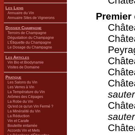
Châte
Les Liens
Annuaire du Vin
Premier 
Annuaire Sites de Vignerons
Châte
Dossier Champagne
Terroirs de Champagne
Châte
Dégustation du Champagne
L'Étiquette du Champagne
Peyra
Le Dosage du Champagne
Les Articles
Châte
Vin Bio et Biodynamie
Visites de Domaine
Châte
Pratique
Châte
Les Salons du Vin
Les Verres à Vin
saute
La Température du Vin
Arômes des Cépages
La Robe du Vin
Châte
Qu'est ce qu'un Vin Fermé ?
La Minéralité du Vin
saute
La Réduction
Vin et Carafe
Châte
Bouteille entamée
Accords Vin et Mets