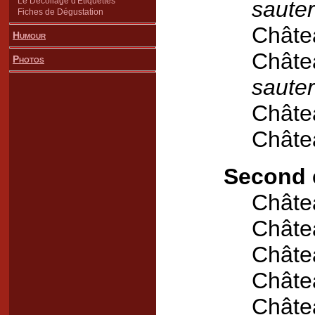
Le Décollage d'Étiquettes
saute
Fiches de Dégustation
Châte
Humour
Châte
Photos
saute
Châte
Châte
Second 
Châte
Châte
Châte
Châte
Châte