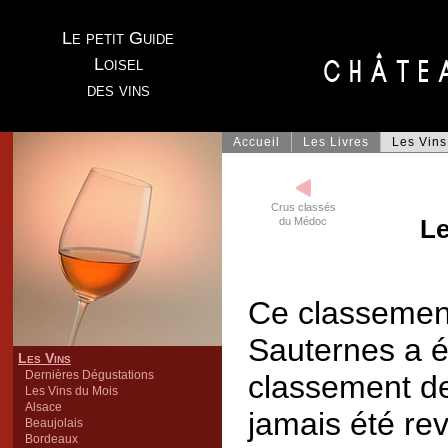
Le petit Guide
Loisel
des vins
Accueil
Les Livres
Les Vins
Crus classés
Le
du Médoc
Ce classemen
Sauternes a é
Les Vins
Dernières Dégustations
classement de
Les Vins du Mois
Alsace
jamais été re
Beaujolais
Bordeaux