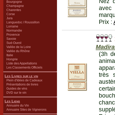
Nez d
Bourgogne
Champagne
avec 
Charentes
marqué
Corse
Jura
Prix :
Languedoc / Roussillon
Lorraine
Normandie
Provence
Savoie
Sud-Ouest
Madir
Vallée de la Loire
Vallée du Rhône
(3h d
Italie
Hongrie
anima
Liste des Appellations
appar
Les Classements Officiels
très 
Les Livres sur le vin
austè
Plein d'Idées de Cadeaux
Présentations de livres
certa
Guides de vins
DVD sur le vin
bouche
Les Liens
chanc
Annuaire du Vin
suppl
Annuaire Sites de Vignerons