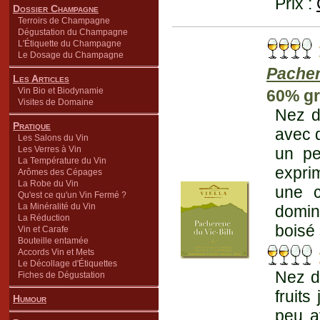
Prix :
Dossier Champagne
Terroirs de Champagne
Dégustation du Champagne
L'Étiquette du Champagne
Le Dosage du Champagne
Pacher
Les Articles
Vin Bio et Biodynamie
60% gr
Visites de Domaine
Nez d'
Pratique
avec d
Les Salons du Vin
Les Verres à Vin
un pe
La Température du Vin
expri
Arômes des Cépages
La Robe du Vin
une c
Qu'est ce qu'un Vin Fermé ?
La Minéralité du Vin
domine
La Réduction
boisé
Vin et Carafe
Bouteille entamée
Accords Vin et Mets
Le Décollage d'Étiquettes
Nez d
Fiches de Dégustation
fruits
Humour
peu av