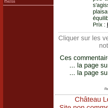
Photos
s'agi
plais
équili
Prix :
Cliquer sur les 
not
Ces commentaires
... la page su
... la page su
Re
Château Lo
Site non commer