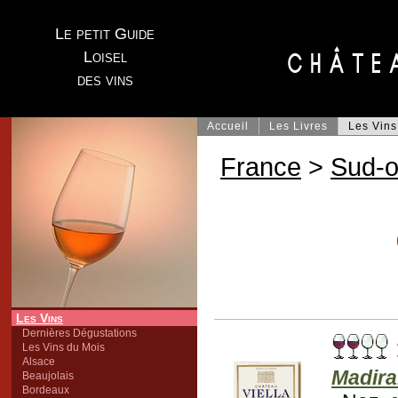
Le petit Guide
Loisel
des vins
Accueil
Les Livres
Les Vins
France
>
Sud-o
Les Vins
Dernières Dégustations
Les Vins du Mois
Alsace
Madir
Beaujolais
Bordeaux