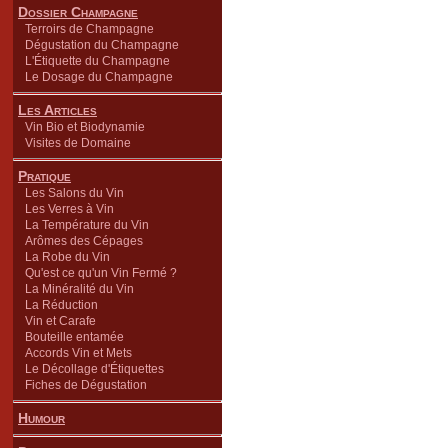
Dossier Champagne
Terroirs de Champagne
Dégustation du Champagne
L'Étiquette du Champagne
Le Dosage du Champagne
Les Articles
Vin Bio et Biodynamie
Visites de Domaine
Pratique
Les Salons du Vin
Les Verres à Vin
La Température du Vin
Arômes des Cépages
La Robe du Vin
Qu'est ce qu'un Vin Fermé ?
La Minéralité du Vin
La Réduction
Vin et Carafe
Bouteille entamée
Accords Vin et Mets
Le Décollage d'Étiquettes
Fiches de Dégustation
Humour