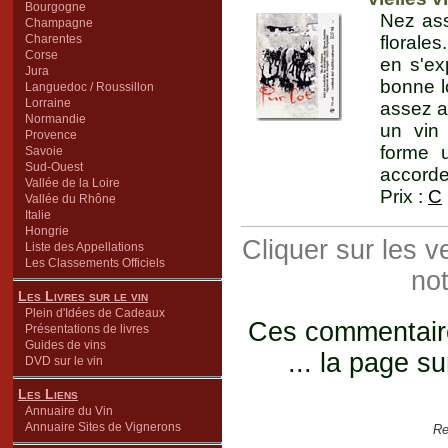
Bourgogne
Nez ass
Champagne
Charentes
florale
Corse
en s'ex
Jura
bonne lo
Languedoc / Roussillon
Lorraine
assez a
Normandie
un vin 
Provence
forme u
Savoie
Sud-Ouest
accorde
Vallée de la Loire
Prix :
C
Vallée du Rhône
Italie
Hongrie
Cliquer sur les 
Liste des Appellations
Les Classements Officiels
not
Les Livres sur le vin
Plein d'Idées de Cadeaux
Ces commentaires
Présentations de livres
Guides de vins
... la page su
DVD sur le vin
Les Liens
Annuaire du Vin
Annuaire Sites de Vignerons
Re