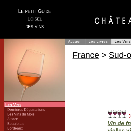
Le petit Guide
Loisel
des vins
Accueil
Les Livres
Les Vins
France
>
Sud-o
Les Vins
Dernières Dégustations
>
Les Vins du Mois
Alsace
Vin de f
Beaujolais
Bordeaux
vielles 