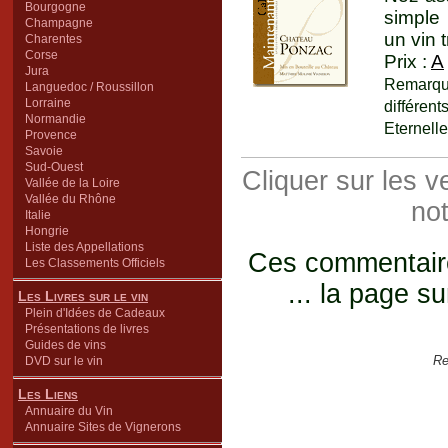
Bourgogne
simple 
Champagne
un vin 
Charentes
Corse
Prix :
A
Jura
Remarqu
Languedoc / Roussillon
Lorraine
différen
Normandie
Eternelle
Provence
Savoie
Sud-Ouest
Cliquer sur les 
Vallée de la Loire
Vallée du Rhône
not
Italie
Hongrie
Liste des Appellations
Ces commentaires
Les Classements Officiels
... la page su
Les Livres sur le vin
Plein d'Idées de Cadeaux
Présentations de livres
Guides de vins
Re
DVD sur le vin
Les Liens
Annuaire du Vin
Annuaire Sites de Vignerons