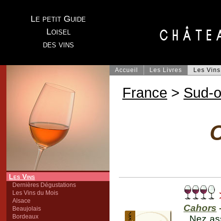
Le petit Guide
Loisel
des vins
Accueil
Les Livres
Les Vins
France
>
Sud-o
Les Vins
Dernières Dégustations
Les Vins du Mois
Alsace
Cahors
Beaujolais
Bordeaux
Nez ass