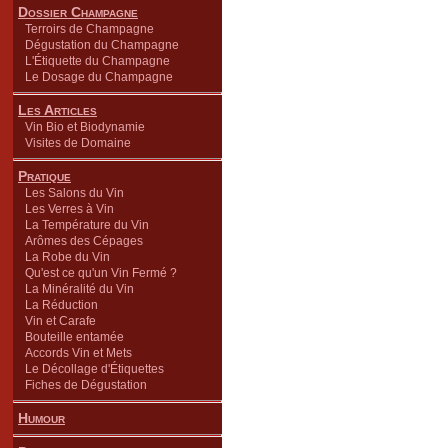
Dossier Champagne
Terroirs de Champagne
Dégustation du Champagne
L'Étiquette du Champagne
Le Dosage du Champagne
Les Articles
Vin Bio et Biodynamie
Visites de Domaine
Pratique
Les Salons du Vin
Les Verres à Vin
La Température du Vin
Arômes des Cépages
La Robe du Vin
Qu'est ce qu'un Vin Fermé ?
La Minéralité du Vin
La Réduction
Vin et Carafe
Bouteille entamée
Accords Vin et Mets
Le Décollage d'Étiquettes
Fiches de Dégustation
Humour