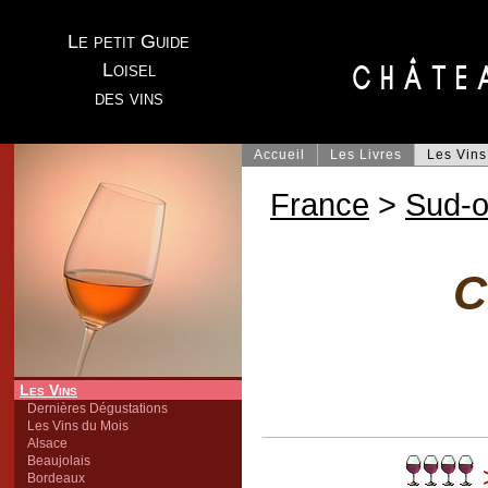
Le petit Guide
Loisel
des vins
Accueil
Les Livres
Les Vins
France
>
Sud-o
C
Les Vins
Dernières Dégustations
Les Vins du Mois
Alsace
Beaujolais
>
Bordeaux