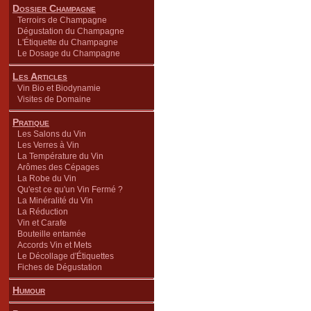
Dossier Champagne
Terroirs de Champagne
Dégustation du Champagne
L'Étiquette du Champagne
Le Dosage du Champagne
Les Articles
Vin Bio et Biodynamie
Visites de Domaine
Pratique
Les Salons du Vin
Les Verres à Vin
La Température du Vin
Arômes des Cépages
La Robe du Vin
Qu'est ce qu'un Vin Fermé ?
La Minéralité du Vin
La Réduction
Vin et Carafe
Bouteille entamée
Accords Vin et Mets
Le Décollage d'Étiquettes
Fiches de Dégustation
Humour