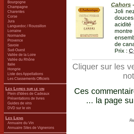
Bourgogne
Cahors
-
Champagne
Joli ne
Charentes
Corse
douces
Jura
acidité
Languedoc / Roussillon
montre
Lorraine
Normandie
ensemb
Provence
de cana
Savoie
Prix :
C
Sud-Ouest
Vallée de la Loire
Vallée du Rhône
Italie
Cliquer sur les 
Hongrie
not
Liste des Appellations
Les Classements Officiels
Les Livres sur le vin
Ces commentaires
Plein d'Idées de Cadeaux
... la page su
Présentations de livres
Guides de vins
DVD sur le vin
Les Liens
Re
Annuaire du Vin
Annuaire Sites de Vignerons