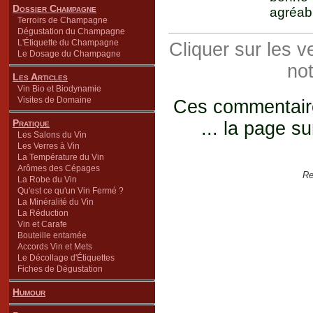
Dossier Champagne
agréabl
Terroirs de Champagne
Dégustation du Champagne
L'Étiquette du Champagne
Cliquer sur les 
Le Dosage du Champagne
not
Les Articles
Vin Bio et Biodynamie
Visites de Domaine
Ces commentaires
Pratique
... la page su
Les Salons du Vin
Les Verres à Vin
La Température du Vin
Arômes des Cépages
Re
La Robe du Vin
Qu'est ce qu'un Vin Fermé ?
La Minéralité du Vin
La Réduction
Vin et Carafe
Bouteille entamée
Accords Vin et Mets
Le Décollage d'Étiquettes
Fiches de Dégustation
Humour