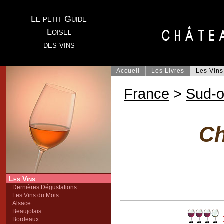
Le petit Guide
Loisel
des vins
Accueil
Les Livres
Les Vins
France
>
Sud-o
Ch
Les Vins
Dernières Dégustations
Les Vins du Mois
Alsace
Beaujolais
Bordeaux