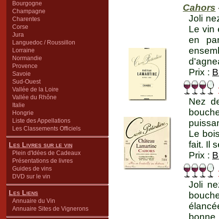
Bourgogne
Cahors
Champagne
Joli ne
Charentes
Corse
Le vin 
Jura
en par
Languedoc / Roussillon
ensemb
Lorraine
Normandie
d'agnea
Provence
Prix :
B
Savoie
Sud-Ouest
Vallée de la Loire
Vallée du Rhône
Nez de
Italie
bouche
Hongrie
Liste des Appellations
puissan
Les Classements Officiels
Le boi
fait. Il
Les Livres sur le vin
Plein d'Idées de Cadeaux
Prix :
B
Présentations de livres
Guides de vins
DVD sur le vin
Joli n
Les Liens
bouche,
Annuaire du Vin
élancé
Annuaire Sites de Vignerons
bonne 