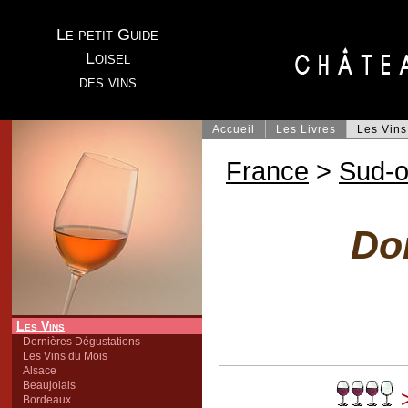
Le petit Guide
Loisel
des vins
Accueil
Les Livres
Les Vins
France
>
Sud-o
Do
Les Vins
Dernières Dégustations
Les Vins du Mois
Alsace
Beaujolais
>
Bordeaux