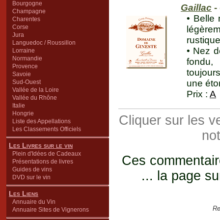
Bourgogne
Gaillac
-
Champagne
• Belle 
Charentes
Corse
légère
Jura
rustiqu
Languedoc / Roussillon
• Nez d
Lorraine
Normandie
fondu, 
Provence
toujour
Savoie
une éton
Sud-Ouest
Vallée de la Loire
Prix :
A
Vallée du Rhône
Italie
Hongrie
Cliquer sur les 
Liste des Appellations
Les Classements Officiels
not
Les Livres sur le vin
Plein d'Idées de Cadeaux
Ces commentaires
Présentations de livres
Guides de vins
... la page su
DVD sur le vin
Les Liens
Annuaire du Vin
Re
Annuaire Sites de Vignerons