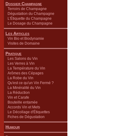
Dossier Champagne
Terroirs de Champagne
Dégustation du Champagne
L'Étiquette du Champagne
Le Dosage du Champagne
Les Articles
Vin Bio et Biodynamie
Visites de Domaine
Pratique
Les Salons du Vin
Les Verres à Vin
La Température du Vin
Arômes des Cépages
La Robe du Vin
Qu'est ce qu'un Vin Fermé ?
La Minéralité du Vin
La Réduction
Vin et Carafe
Bouteille entamée
Accords Vin et Mets
Le Décollage d'Étiquettes
Fiches de Dégustation
Humour